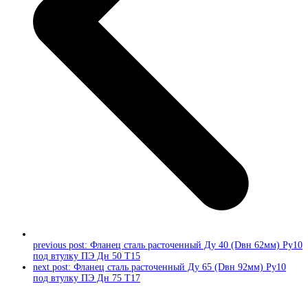
previous post:
Фланец сталь расточенный Ду 40 (Dвн 62мм) Ру10
под втулку ПЭ Дн 50 Т15
next post:
Фланец сталь расточенный Ду 65 (Dвн 92мм) Ру10
под втулку ПЭ Дн 75 Т17