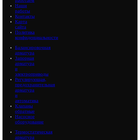
работаем
Наши
работы
Контакты
Карта
сайта
Политика
конфиденциальности
Балансировочная
арматура
Запорная
арматура
и
электроприводы
Регулирующая,
предохранительная
арматура
и
автоматика
Клапаны
обратные
Насосное
оборудование
Термостатическая
арматура