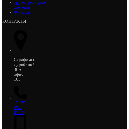
Трубопроводные
системы
Фильтры
КОНТАКТЫ
Серафимы
Дерябиной
30А
офис
103
+7 982
654-
67-73