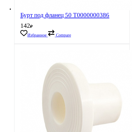
Бурт под фланец 50 Т0000000386
142
₽
Избранное
Compare