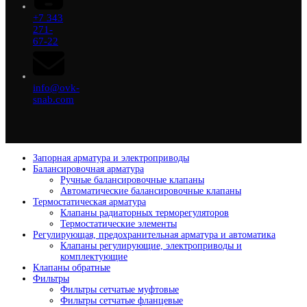
+7 343
271-
67-22
info@ovk-
snab.com
Запорная арматура и электроприводы
Балансировочная арматура
Ручные балансировочные клапаны
Автоматические балансировочные клапаны
Термостатическая арматура
Клапаны радиаторных терморегуляторов
Термостатические элементы
Регулирующая, предохранительная арматура и автоматика
Клапаны регулирующие, электроприводы и
комплектующие
Клапаны обратные
Фильтры
Фильтры сетчатые муфтовые
Фильтры сетчатые фланцевые