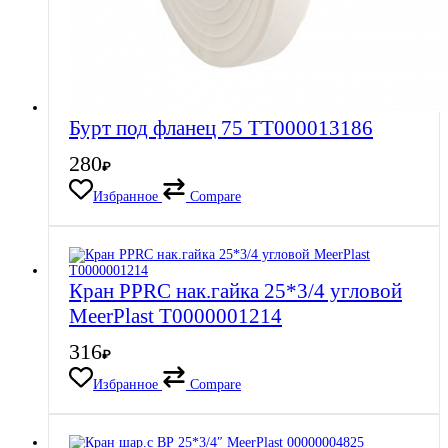
Бурт под фланец 75 ТТ000013186
280
₽
Избранное
Compare
Кран PPRC нак.гайка 25*3/4 угловой
MeerPlast Т0000001214
316
₽
Избранное
Compare