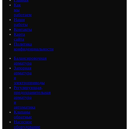
Как
мы
работаем
Наши
работы
Контакты
Карта
сайта
Политика
конфиденциальности
Балансировочная
арматура
Запорная
арматура
и
электроприводы
Регулирующая,
предохранительная
арматура
и
автоматика
Клапаны
обратные
Насосное
оборудование