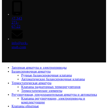
+7 343
271-
67-22
info@ovk-
snab.com
Запорная арматура и электроприводы
Балансировочная арматура
Ручные балансировочные клапаны
Автоматические балансировочные клапаны
Термостатическая арматура
Клапаны радиаторных терморегуляторов
Термостатические элементы
Регулирующая, предохранительная арматура и автоматика
Клапаны регулирующие, электроприводы и
комплектующие
Клапаны обратные