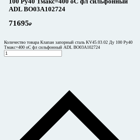
100 Ру40 Тмакс=400 оС фл сильфонный
ADL BO03A102724
71695
₽
Количество товара Клапан запорный сталь KV45.03.02 Ду 100 Ру40
Тмакс=400 оС фл сильфонный ADL BO03A102724