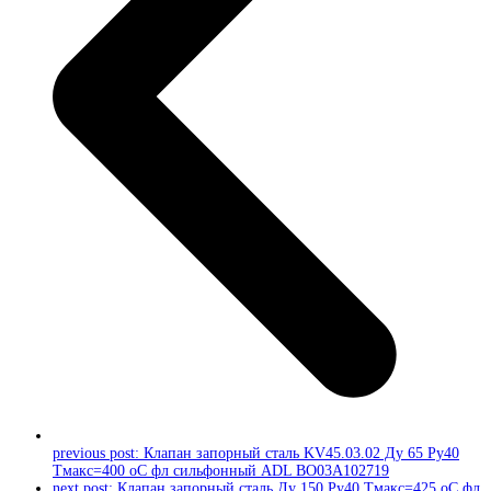
previous post:
Клапан запорный сталь KV45.03.02 Ду 65 Ру40
Тмакс=400 оС фл сильфонный ADL BO03A102719
next post:
Клапан запорный сталь Ду 150 Ру40 Тмакс=425 оС фл