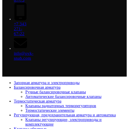
67-73
+7 343
271-
67-22
info@ovk-
snab.com
Запорная арматура и электроприводы
Балансировочная арматура
Ручные балансировочные клапаны
Автоматические балансировочные клапаны
Термостатическая арматура
Клапаны радиаторных терморегуляторов
Термостатические элементы
Регулирующая, предохранительная арматура и автоматика
Клапаны регулирующие, электроприводы и
комплектующие
Клапаны обратные