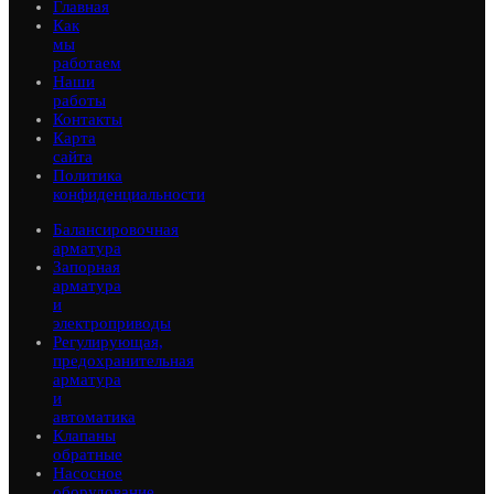
Главная
Как
мы
работаем
Наши
работы
Контакты
Карта
сайта
Политика
конфиденциальности
Балансировочная
арматура
Запорная
арматура
и
электроприводы
Регулирующая,
предохранительная
арматура
и
автоматика
Клапаны
обратные
Насосное
оборудование