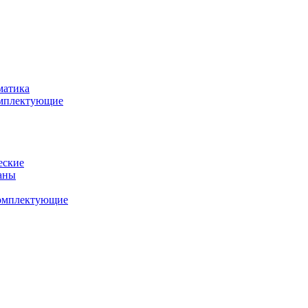
матика
комплектующие
еские
аны
комплектующие