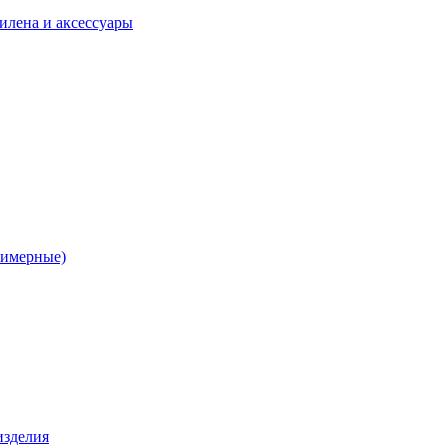
илена и аксессуары
лимерные)
изделия