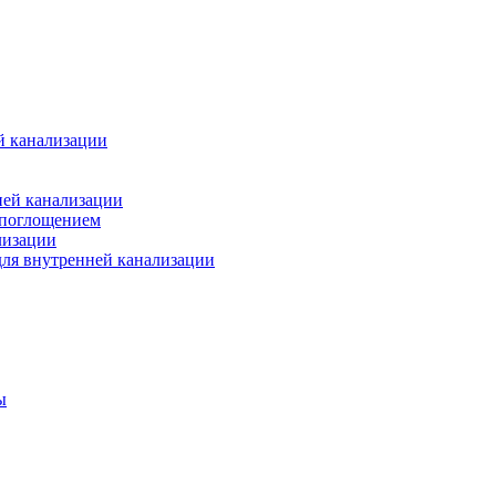
й канализации
ней канализации
опоглощением
лизации
ля внутренней канализации
ы