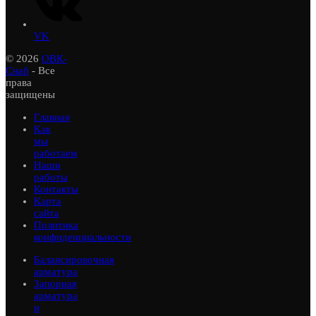
VK
© 2026
ОВК-
Снаб
- Все
права
защищены
Главная
Как
мы
работаем
Наши
работы
Контакты
Карта
сайта
Политика
конфиденциальности
Балансировочная
арматура
Запорная
арматура
и