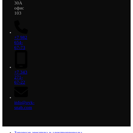
30А
офис
103
+7 982
654-
67-73
+7 343
271-
67-22
info@ovk-
snab.com
Запорная арматура и электроприводы