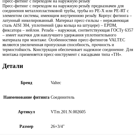
Пресс-фитинг с переходом на наружную резьбу
Пресс-фитинг с переходом на наружную резьбу предназначен для
соединения металлопластиковой трубы, трубы из PE-X или PE-RT с
элементом системы, имеющим внутреннюю резьбу. Корпус фитинга –
латунный никелированный. Материал пресс-гильзы – нержавеющая
сталь AISI 304, уплотнений (два кольца на штуцере) – EPDM,
фиксатора – нейлон. Резьба – наружная, соответствующая ГОСТу 6357
– имеет насечки для наилучшего удержания уплотнительного
материала при монтаже. Особенностями пресс-фитингов VALTEC
являются увеличенная пропускная способность, прочность и
термостойкость. Конструкция обеспечивает надежное соединение. Для
монтажа применяется пресс-инструмент с насадками типа «ТН».
Детали
Бренд
Valtec
Наименование фитинга
Соединитель
Артикул
VTm.201.N.002605
Размер
26×3/4"