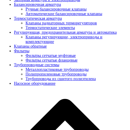
Балансировочная арматура
Ручные балансировочные клапаны
Автоматические балансировочные клапаны
Термостатическая арматура
Клапаны радиаторных терморегуляторов
Термостатические элементы
Регулирующая, предохранительная арматура и автоматика
Клапаны регулирующие, электроприводы и
комплектующие
Клапаны обратные
Фильтры
Фильтры сетчатые муфтовые
Фильтры сетчатые фланцевые
Трубопроводные системы
Металлопластиковые трубопроводы
Полипропиленовые трубопроводы
Трубопроводы из сшитого полиэтилена
Насосное оборудование