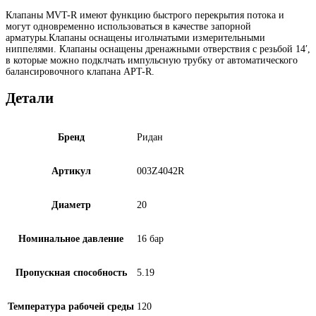
Клапаны MVT-R имеют функцию быстрого перекрытия потока и
могут одновременно использоваться в качестве запорной
арматуры.Клапаны оснащены игольчатыми измерительными
ниппелями. Клапаны оснащены дренажными отверствия с резьбой 14′,
в которые можно подклчать импульсную трубку от автоматического
балансировочного клапана APT-R.
Детали
Бренд
Ридан
Артикул
003Z4042R
Диаметр
20
Номинальное давление
16 бар
Пропускная способность
5.19
Температура рабочей среды
120