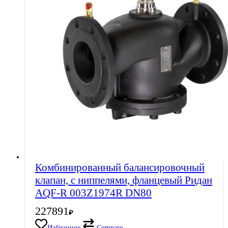
Комбинированный балансировочный
клапан, с ниппелями, фланцевый Ридан
AQF-R 003Z1974R DN80
227891
₽
Избранное
Compare