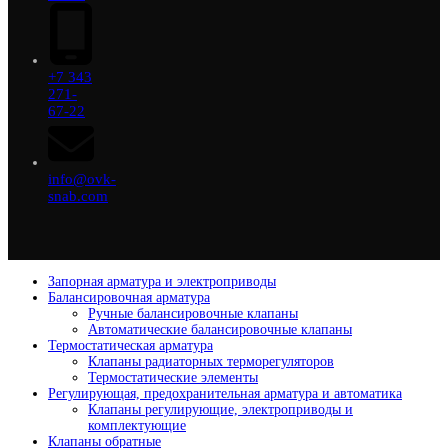
+7 343
271-
67-22
info@ovk-
snab.com
Запорная арматура и электроприводы
Балансировочная арматура
Ручные балансировочные клапаны
Автоматические балансировочные клапаны
Термостатическая арматура
Клапаны радиаторных терморегуляторов
Термостатические элементы
Регулирующая, предохранительная арматура и автоматика
Клапаны регулирующие, электроприводы и
комплектующие
Клапаны обратные