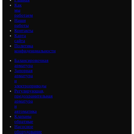
Главная
Как
мы
работаем
Наши
работы
Контакты
Карта
сайта
Политика
конфиденциальности
Балансировочная
арматура
Запорная
арматура
и
электроприводы
Регулирующая,
предохранительная
арматура
и
автоматика
Клапаны
обратные
Насосное
оборудование