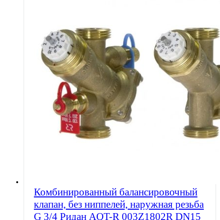
Комбинированный балансировочный
клапан, без ниппелей, наружная резьба
G 3/4 Ридан AQT-R 003Z1802R DN15