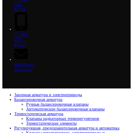
654-
67-73
+7 343
271-
67-22
info@ovk-
snab.com
Запорная арматура и электроприводы
Балансировочная арматура
Ручные балансировочные клапаны
Автоматические балансировочные клапаны
Термостатическая арматура
Клапаны радиаторных терморегуляторов
Термостатические элементы
Регулирующая, предохранительная арматура и автоматика
Клапаны регулирующие, электроприводы и