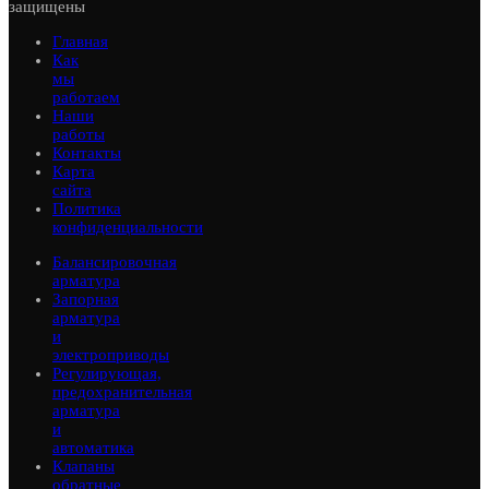
защищены
Главная
Как
мы
работаем
Наши
работы
Контакты
Карта
сайта
Политика
конфиденциальности
Балансировочная
арматура
Запорная
арматура
и
электроприводы
Регулирующая,
предохранительная
арматура
и
автоматика
Клапаны
обратные