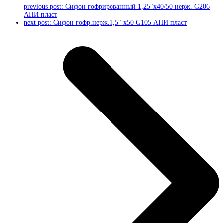
previous post:
Сифон гофрированный 1,25″х40/50 нерж. G206
АНИ пласт
next post:
Сифон гофр.нерж.1,5″ х50 G105 АНИ пласт