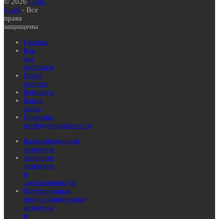
© 2026
ОВК-
Снаб
- Все
права
защищены
Главная
Как
мы
работаем
Наши
работы
Контакты
Карта
сайта
Политика
конфиденциальности
Балансировочная
арматура
Запорная
арматура
и
электроприводы
Регулирующая,
предохранительная
арматура
и