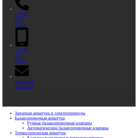
+7 982
654-
67-73
+7 343
271-
67-22
info@ovk-
snab.com
Запорная арматура и электроприводы
Балансировочная арматура
Ручные балансировочные клапаны
Автоматические балансировочные клапаны
Термостатическая арматура
Клапаны радиаторных терморегуляторов