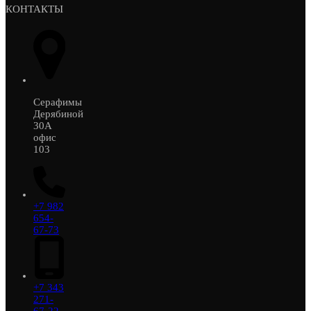
КОНТАКТЫ
Серафимы
Дерябиной
30А
офис
103
+7 982
654-
67-73
+7 343
271-