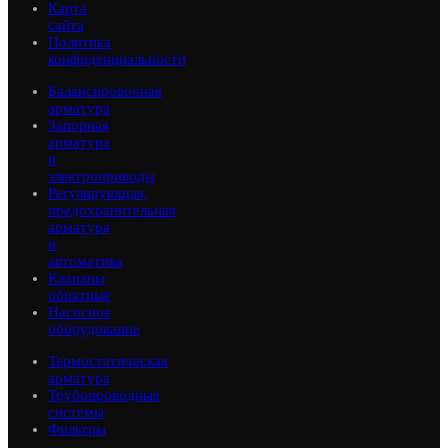
Карта
сайта
Политика
конфиденциальности
Балансировочная
арматура
Запорная
арматура
и
электроприводы
Регулирующая,
предохранительная
арматура
и
автоматика
Клапаны
обратные
Насосное
оборудование
Термостатическая
арматура
Трубопроводные
системы
Фильтры