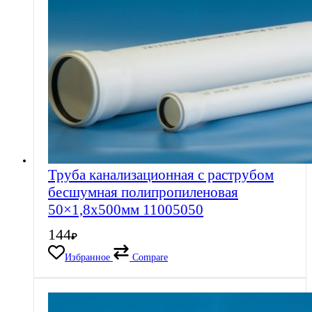
Труба канализационная с раструбом
бесшумная полипропиленовая
50×1,8х500мм 11005050
144
₽
Избранное
Compare