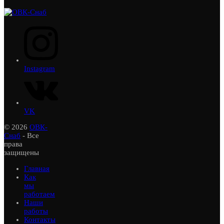
Instagram
VK
© 2026
ОВК-
Снаб
- Все
права
защищены
Главная
Как
мы
работаем
Наши
работы
Контакты