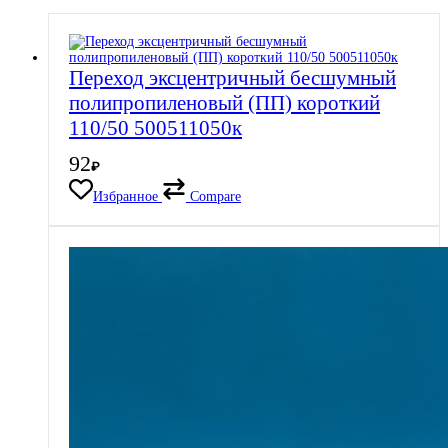
Переход эксцентричный бесшумный
полипропиленовый (ПП) короткий
110/50 500511050к
92
₽
Избранное
Compare