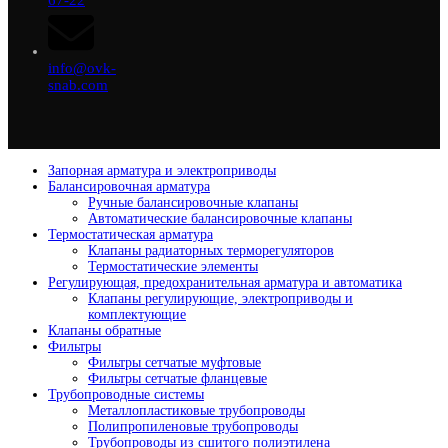
67-22
info@ovk-
snab.com
Запорная арматура и электроприводы
Балансировочная арматура
Ручные балансировочные клапаны
Автоматические балансировочные клапаны
Термостатическая арматура
Клапаны радиаторных терморегуляторов
Термостатические элементы
Регулирующая, предохранительная арматура и автоматика
Клапаны регулирующие, электроприводы и
комплектующие
Клапаны обратные
Фильтры
Фильтры сетчатые муфтовые
Фильтры сетчатые фланцевые
Трубопроводные системы
Металлопластиковые трубопроводы
Полипропиленовые трубопроводы
Трубопроводы из сшитого полиэтилена