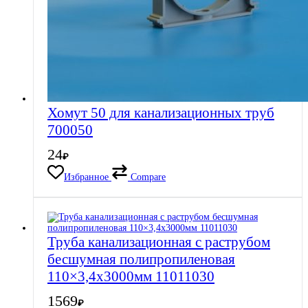
Хомут 50 для канализационных труб
700050
24
₽
Избранное
Compare
Труба канализационная с раструбом
бесшумная полипропиленовая
110×3,4х3000мм 11011030
1569
₽