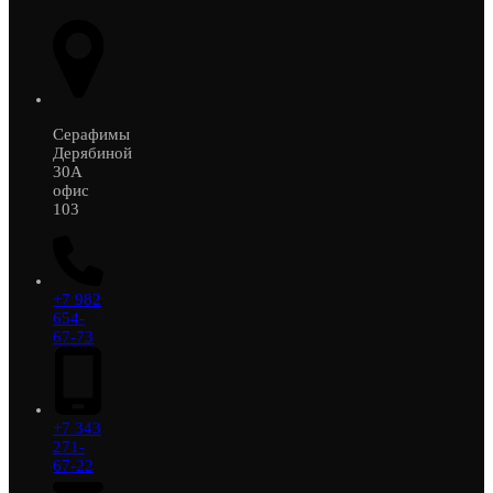
Серафимы
Дерябиной
30А
офис
103
+7 982
654-
67-73
+7 343
271-
67-22