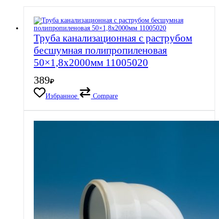
Труба канализационная с раструбом
бесшумная полипропиленовая
50×1,8х2000мм 11005020
389
₽
Избранное
Compare