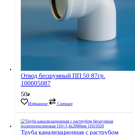
Отвод бесшумный ПП 50 87гр.
100005087
50
₽
Избранное
Compare
Труба канализационная с раструбом