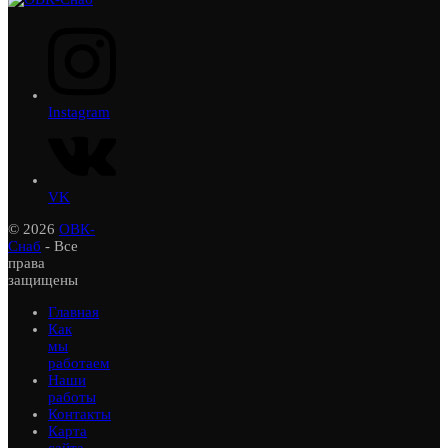
Instagram
VK
© 2026
ОВК-
Снаб
- Все
права
защищены
Главная
Как
мы
работаем
Наши
работы
Контакты
Карта