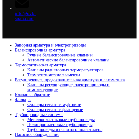
info@ovk-
snab.com
Запорная арматура и электроприводы
Балансировочная арматура
Ручные балансировочные клапаны
Автоматические балансировочные клапаны
Термостатическая арматура
Клапаны радиаторных терморегуляторов
Термостатические элементы
Регулирующая, предохранительная арматура и автоматика
Клапаны регулирующие, электроприводы и
комплектующие
Клапаны обратные
Фильтры
Фильтры сетчатые муфтовые
Фильтры сетчатые фланцевые
Трубопроводные системы
Металлопластиковые трубопроводы
Полипропиленовые трубопроводы
Трубопроводы из сшитого полиэтилена
Насосное оборудование