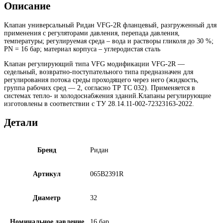
Описание
Клапан универсальный Ридан VFG-2R фланцевый, разгруженный для
применения с регуляторами
давления, перепада давления,
температуры; регулируемая среда – вода и растворы гликоля до
30 %;
PN = 16 бар; материал корпуса – углеродистая сталь
Клапан регулирующий типа VFG модификации VFG-2R —
седельный, возвратно-поступательного типа предназначен для
регулирования потока среды проходящего через него (жидкость,
группа рабочих сред — 2, согласно ТР ТС 032). Применяется в
системах тепло- и холодоснабжения зданий.Клапаны регулирующие
изготовлены в соответствии с ТУ 28.14.11-002-72323163-2022.
Детали
Бренд
Ридан
Артикул
065B2391R
Диаметр
32
Номинальное давление
16 бар