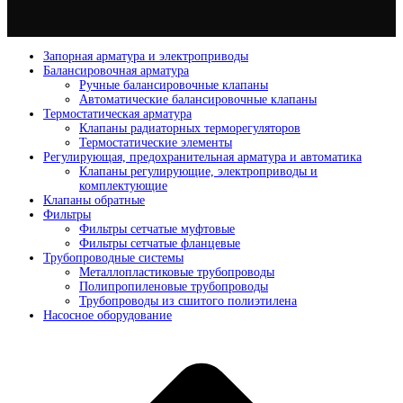
Запорная арматура и электроприводы
Балансировочная арматура
Ручные балансировочные клапаны
Автоматические балансировочные клапаны
Термостатическая арматура
Клапаны радиаторных терморегуляторов
Термостатические элементы
Регулирующая, предохранительная арматура и автоматика
Клапаны регулирующие, электроприводы и
комплектующие
Клапаны обратные
Фильтры
Фильтры сетчатые муфтовые
Фильтры сетчатые фланцевые
Трубопроводные системы
Металлопластиковые трубопроводы
Полипропиленовые трубопроводы
Трубопроводы из сшитого полиэтилена
Насосное оборудование