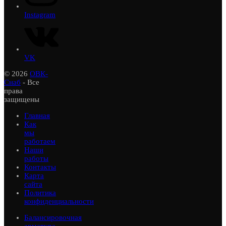
Instagram
VK
© 2026
ОВК-
Снаб
- Все
права
защищены
Главная
Как
мы
работаем
Наши
работы
Контакты
Карта
сайта
Политика
конфиденциальности
Балансировочная