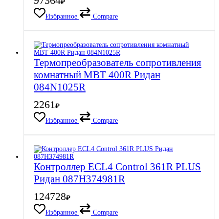
97364
₽
Избранное
Compare
Термопреобразователь сопротивления
комнатный MBT 400R Ридан
084N1025R
2261
₽
Избранное
Compare
Контроллер ECL4 Control 361R PLUS
Ридан 087H374981R
124728
₽
Избранное
Compare