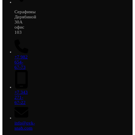
Серафимы
Дерябиной
30А
офис
103
+7 982
654-
67-73
+7 343
271-
67-22
info@ovk-
snab.com