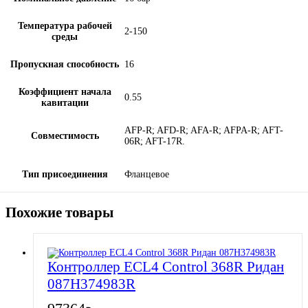
Температура рабочей
2-150
среды
Пропускная способность
16
Коэффициент начала
0.55
кавитации
AFP-R; AFD-R; AFA-R; AFPA-R; AFT-
Совместимость
06R; AFT-17R.
Тип присоединения
Фланцевое
Похожие товары
Контроллер ECL4 Control 368R Ридан
087H374983R