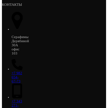
КОНТАКТЫ
Серафимы
Дерябиной
30А
офис
103
+7 982
654-
67-73
+7 343
271-