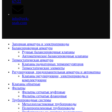
67-22
info@ovk-
snab.com
Запорная арматура и электроприводы
Балансировочная арматура
Ручные балансировочные клапаны
Автоматические балансировочные клапаны
Термостатическая арматура
Клапаны радиаторных терморегуляторов
Термостатические элементы
Регулирующая, предохранительная арматура и автоматика
Клапаны регулирующие, электроприводы и
комплектующие
Клапаны обратные
Фильтры
Фильтры сетчатые муфтовые
Фильтры сетчатые фланцевые
Трубопроводные системы
Металлопластиковые трубопроводы
Полипропиленовые трубопроводы