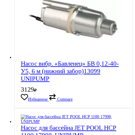
Насос вибр. «Бавленец» БВ 0,12-40-
У5, 6 м (нижний забор)13099
UNIPUMP
3129
₽
Избранное
Compare
Насос для бассейна JET POOL HCP