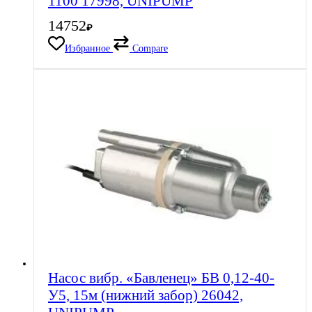
1100 17998, UNIPUMP
14752
₽
Избранное
Compare
Насос вибр. «Бавленец» БВ 0,12-40-
У5, 15м (нижний забор) 26042,