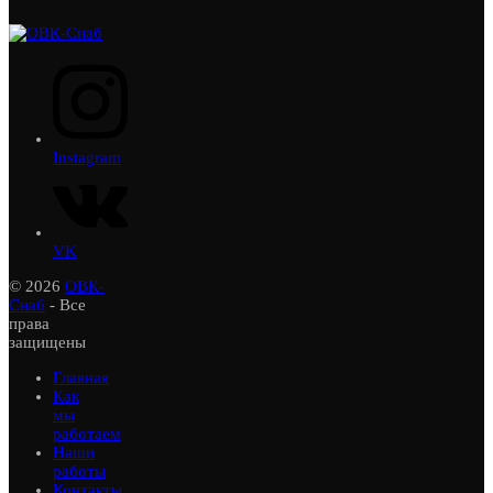
Instagram
VK
© 2026
ОВК-
Снаб
- Все
права
защищены
Главная
Как
мы
работаем
Наши
работы
Контакты