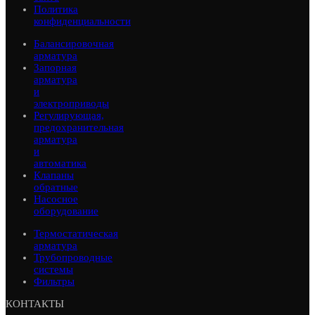
Политика
конфиденциальности
Балансировочная
арматура
Запорная
арматура
и
электроприводы
Регулирующая,
предохранительная
арматура
и
автоматика
Клапаны
обратные
Насосное
оборудование
Термостатическая
арматура
Трубопроводные
системы
Фильтры
КОНТАКТЫ