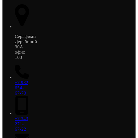
Серафимы
Дерябиной
30А
офис
103
+7 982
654-
67-73
+7 343
271-
67-22