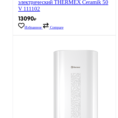
электрический THERMEX Ceramik 50
V 111102
13090
₽
Избранное
Compare