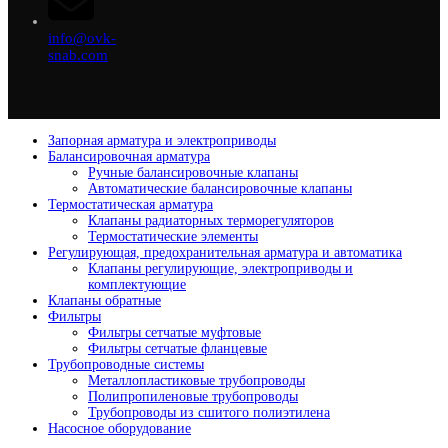
info@ovk-
snab.com
Запорная арматура и электроприводы
Балансировочная арматура
Ручные балансировочные клапаны
Автоматические балансировочные клапаны
Термостатическая арматура
Клапаны радиаторных терморегуляторов
Термостатические элементы
Регулирующая, предохранительная арматура и автоматика
Клапаны регулирующие, электроприводы и
комплектующие
Клапаны обратные
Фильтры
Фильтры сетчатые муфтовые
Фильтры сетчатые фланцевые
Трубопроводные системы
Металлопластиковые трубопроводы
Полипропиленовые трубопроводы
Трубопроводы из сшитого полиэтилена
Насосное оборудование