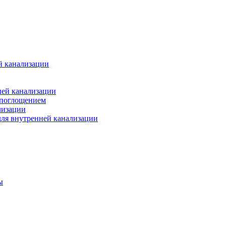
й канализации
ней канализации
опоглощением
лизации
ля внутренней канализации
ы