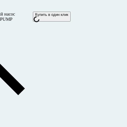
й насос
Купить в один клик
IPUMP