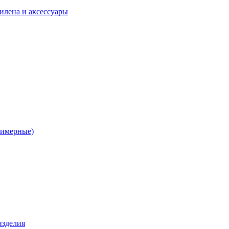
илена и аксессуары
лимерные)
изделия