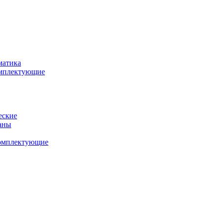
матика
комплектующие
еские
аны
комплектующие