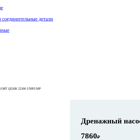
ые
 соединительные детали
нные
RT Q550B 22300 UNIPUMP
Дренажный нас
7860
₽