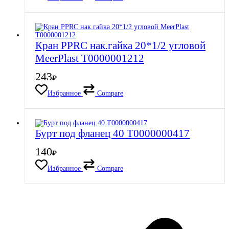
Кран PPRC нак.гайка 20*1/2 угловой
MeerPlast Т0000001212
243
₽
Избранное
Compare
Бурт под фланец 40 Т0000000417
140
₽
Избранное
Compare