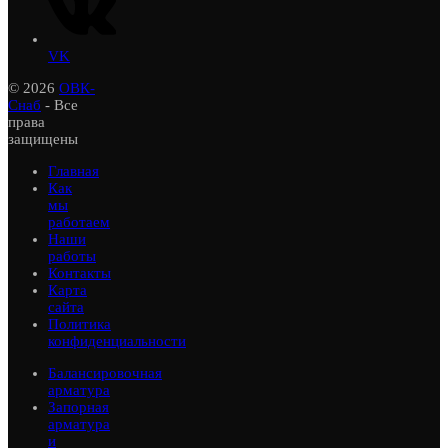
VK
© 2026
ОВК-
Снаб
- Все
права
защищены
Главная
Как
мы
работаем
Наши
работы
Контакты
Карта
сайта
Политика
конфиденциальности
Балансировочная
арматура
Запорная
арматура
и