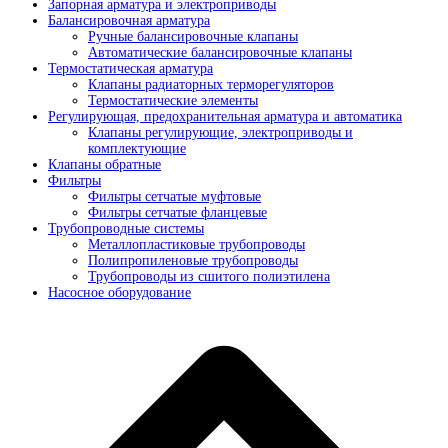
Запорная арматура и электроприводы
Балансировочная арматура
Ручные балансировочные клапаны
Автоматические балансировочные клапаны
Термостатическая арматура
Клапаны радиаторных терморегуляторов
Термостатические элементы
Регулирующая, предохранительная арматура и автоматика
Клапаны регулирующие, электроприводы и
комплектующие
Клапаны обратные
Фильтры
Фильтры сетчатые муфтовые
Фильтры сетчатые фланцевые
Трубопроводные системы
Металлопластиковые трубопроводы
Полипропиленовые трубопроводы
Трубопроводы из сшитого полиэтилена
Насосное оборудование