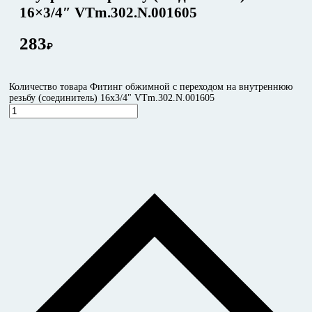
16×3/4″ VTm.302.N.001605
283
₽
Количество товара Фитинг обжимной с переходом на внутреннюю
резьбу (соединитель) 16x3/4" VTm.302.N.001605