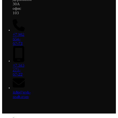
30А
офис
103
+7 982
654-
67-73
+7 343
271-
67-22
info@ovk-
snab.com