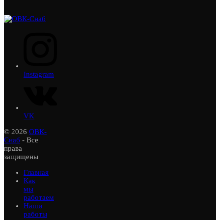
Instagram
VK
© 2026
ОВК-
Снаб
- Все
права
защищены
Главная
Как
мы
работаем
Наши
работы