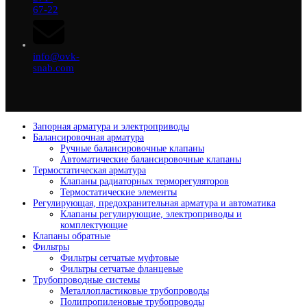
67-22
info@ovk-
snab.com
Запорная арматура и электроприводы
Балансировочная арматура
Ручные балансировочные клапаны
Автоматические балансировочные клапаны
Термостатическая арматура
Клапаны радиаторных терморегуляторов
Термостатические элементы
Регулирующая, предохранительная арматура и автоматика
Клапаны регулирующие, электроприводы и
комплектующие
Клапаны обратные
Фильтры
Фильтры сетчатые муфтовые
Фильтры сетчатые фланцевые
Трубопроводные системы
Металлопластиковые трубопроводы
Полипропиленовые трубопроводы