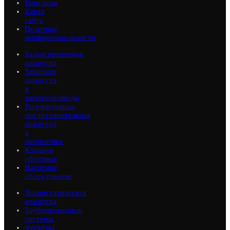
Контакты
Карта
сайта
Политика
конфиденциальности
Балансировочная
арматура
Запорная
арматура
и
электроприводы
Регулирующая,
предохранительная
арматура
и
автоматика
Клапаны
обратные
Насосное
оборудование
Термостатическая
арматура
Трубопроводные
системы
Фильтры