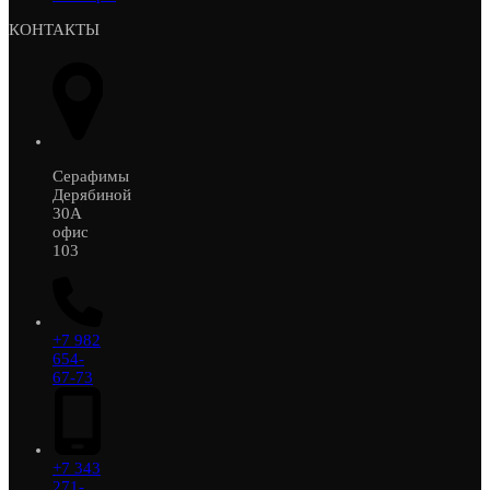
КОНТАКТЫ
Серафимы
Дерябиной
30А
офис
103
+7 982
654-
67-73
+7 343
271-