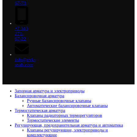
67-73
+7 343
271-
67-22
info@ovk-
snab.com
Запорная арматура и электроприводы
Балансировочная арматура
Ручные балансировочные клапаны
Автоматические балансировочные клапаны
Термостатическая арматура
Клапаны радиаторных терморегуляторов
Термостатические элементы
Регулирующая, предохранительная арматура и автоматика
Клапаны регулирующие, электроприводы и
комплектующие