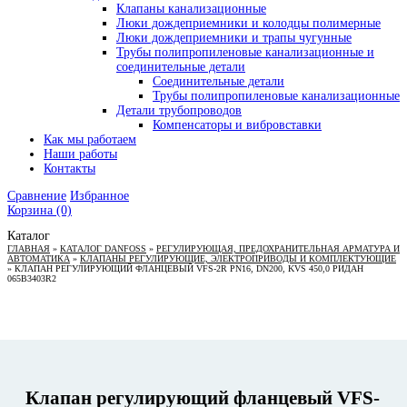
Клапаны канализационные
Люки дождеприемники и колодцы полимерные
Люки дождеприемники и трапы чугунные
Трубы полипропиленовые канализационные и
соединительные детали
Соединительные детали
Трубы полипропиленовые канализационные
Детали трубопроводов
Компенсаторы и вибровставки
Как мы работаем
Наши работы
Контакты
Сравнение
Избранное
Корзина
(0)
Каталог
ГЛАВНАЯ
»
КАТАЛОГ DANFOSS
»
РЕГУЛИРУЮЩАЯ, ПРЕДОХРАНИТЕЛЬНАЯ АРМАТУРА И
АВТОМАТИКА
»
КЛАПАНЫ РЕГУЛИРУЮЩИЕ, ЭЛЕКТРОПРИВОДЫ И КОМПЛЕКТУЮЩИЕ
»
КЛАПАН РЕГУЛИРУЮЩИЙ ФЛАНЦЕВЫЙ VFS-2R PN16, DN200, KVS 450,0 РИДАН
065B3403R2
Клапан регулирующий фланцевый VFS-