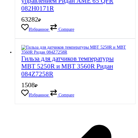
управлением Ридан AME 65 QFR
082H0171R
63282
₽
Избранное
Compare
Гильза для датчиков температуры
MBT 5250R и MBT 3560R Ридан
084Z7258R
1508
₽
Избранное
Compare