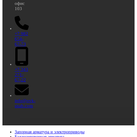
офис
103
+7 982
654-
67-73
+7 343
271-
67-22
info@ovk-
snab.com
Запорная арматура и электроприводы
Балансировочная арматура