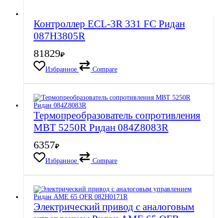
Контроллер ECL-3R 331 FC Ридан
087H3805R
81829
₽
Избранное
Compare
Термопреобразователь сопротивления
MBT 5250R Ридан 084Z8083R
6357
₽
Избранное
Compare
Электрический привод с аналоговым