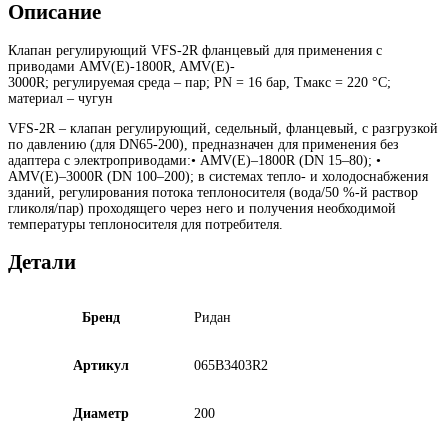
Описание
Клапан регулирующий VFS-2R фланцевый для применения с
приводами AMV(E)-1800R, AMV(E)-
3000R; регулируемая среда – пар; PN = 16 бар, Тмакс = 220 °С;
материал – чугун
VFS-2R – клапан регулирующий, седельный, фланцевый, с разгрузкой
по давлению (для DN65-200), предназначен для применения без
адаптера с электроприводами:• AMV(E)–1800R (DN 15–80); •
AMV(E)–3000R (DN 100–200); в системах тепло- и холодоснабжения
зданий, регулирования потока теплоносителя (вода/50 %-й раствор
гликоля/пар) проходящего через него и получения необходимой
температуры теплоносителя для потребителя.
Детали
Бренд
Ридан
Артикул
065B3403R2
Диаметр
200