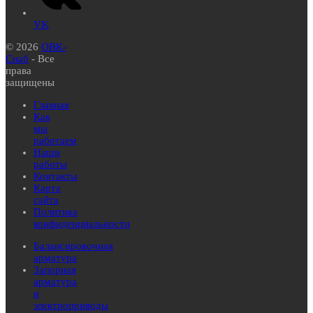
VK
© 2026
ОВК-
Снаб
- Все
права
защищены
Главная
Как
мы
работаем
Наши
работы
Контакты
Карта
сайта
Политика
конфиденциальности
Балансировочная
арматура
Запорная
арматура
и
электроприводы