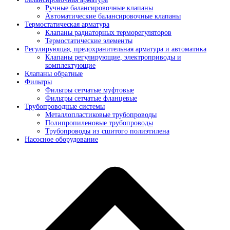
Ручные балансировочные клапаны
Автоматические балансировочные клапаны
Термостатическая арматура
Клапаны радиаторных терморегуляторов
Термостатические элементы
Регулирующая, предохранительная арматура и автоматика
Клапаны регулирующие, электроприводы и
комплектующие
Клапаны обратные
Фильтры
Фильтры сетчатые муфтовые
Фильтры сетчатые фланцевые
Трубопроводные системы
Металлопластиковые трубопроводы
Полипропиленовые трубопроводы
Трубопроводы из сшитого полиэтилена
Насосное оборудование