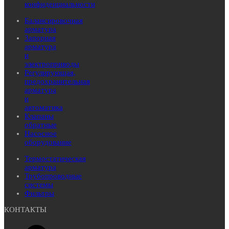
конфиденциальности
Балансировочная
арматура
Запорная
арматура
и
электроприводы
Регулирующая,
предохранительная
арматура
и
автоматика
Клапаны
обратные
Насосное
оборудование
Термостатическая
арматура
Трубопроводные
системы
Фильтры
КОНТАКТЫ