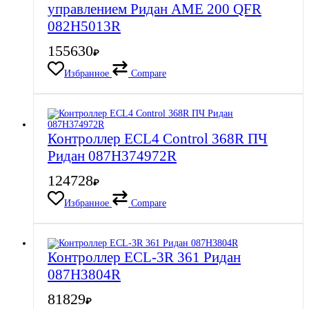
управлением Ридан AME 200 QFR
082H5013R
155630
₽
Избранное
Compare
Контроллер ECL4 Control 368R ПЧ
Ридан 087H374972R
124728
₽
Избранное
Compare
Контроллер ECL-3R 361 Ридан
087H3804R
81829
₽