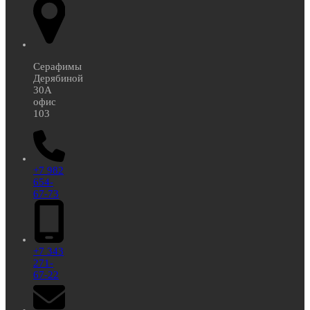
Серафимы
Дерябиной
30А
офис
103
+7 982
654-
67-73
+7 343
271-
67-22