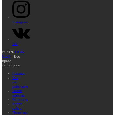
Instagram
VK
© 2026
ОВК-
Снаб
- Все
права
защищены
Главная
Как
мы
работаем
Наши
работы
Контакты
Карта
сайта
Политика