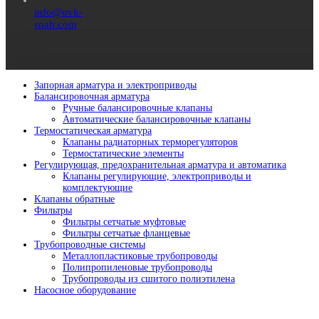
info@ovk-
snab.com
Запорная арматура и электроприводы
Балансировочная арматура
Ручные балансировочные клапаны
Автоматические балансировочные клапаны
Термостатическая арматура
Клапаны радиаторных терморегуляторов
Термостатические элементы
Регулирующая, предохранительная арматура и автоматика
Клапаны регулирующие, электроприводы и
комплектующие
Клапаны обратные
Фильтры
Фильтры сетчатые муфтовые
Фильтры сетчатые фланцевые
Трубопроводные системы
Металлопластиковые трубопроводы
Полипропиленовые трубопроводы
Трубопроводы из сшитого полиэтилена
Насосное оборудование