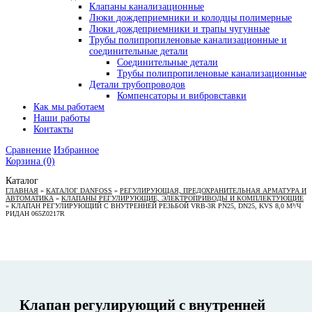
Клапаны канализационные
Люки дождеприемники и колодцы полимерные
Люки дождеприемники и трапы чугунные
Трубы полипропиленовые канализационные и
соединительные детали
Соединительные детали
Трубы полипропиленовые канализационные
Детали трубопроводов
Компенсаторы и вибровставки
Как мы работаем
Наши работы
Контакты
Сравнение
Избранное
Корзина
(0)
Каталог
ГЛАВНАЯ
»
КАТАЛОГ DANFOSS
»
РЕГУЛИРУЮЩАЯ, ПРЕДОХРАНИТЕЛЬНАЯ АРМАТУРА И
АВТОМАТИКА
»
КЛАПАНЫ РЕГУЛИРУЮЩИЕ, ЭЛЕКТРОПРИВОДЫ И КОМПЛЕКТУЮЩИЕ
»
КЛАПАН РЕГУЛИРУЮЩИЙ С ВНУТРЕННЕЙ РЕЗЬБОЙ VRB-3R PN25, DN25, KVS 8,0 М³/Ч
РИДАН 065Z0217R
Клапан регулирующий с внутренней