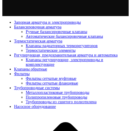
Запорная арматура и электроприводы
Балансировочная арматура
Ручные балансировочные клапаны
Автоматические балансировочные клапаны
Термостатическая арматура
Клапаны радиаторных терморегуляторов
Термостатические элементы
Регулирующая, предохранительная арматура и автоматика
Клапаны регулирующие, электроприводы и
комплектующие
Клапаны обратные
Фильтры
Фильтры сетчатые муфтовые
Фильтры сетчатые фланцевые
Трубопроводные системы
Металлопластиковые трубопроводы
Полипропиленовые трубопроводы
Трубопроводы из сшитого полиэтилена
Насосное оборудование