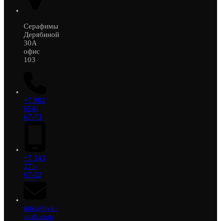
Серафимы
Дерябиной
30А
офис
103
+7 982
654-
67-73
+7 343
271-
67-22
info@ovk-
snab.com