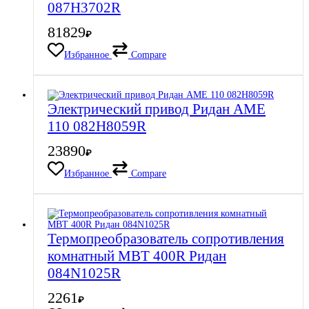
087H3702R
81829
₽
Избранное
Compare
Электрический привод Ридан AME
110 082H8059R
23890
₽
Избранное
Compare
Термопреобразователь сопротивления
комнатный MBT 400R Ридан
084N1025R
2261
₽