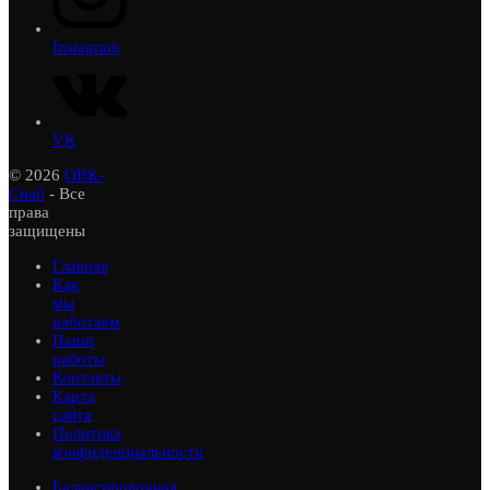
Instagram
VK
© 2026
ОВК-
Снаб
- Все
права
защищены
Главная
Как
мы
работаем
Наши
работы
Контакты
Карта
сайта
Политика
конфиденциальности
Балансировочная