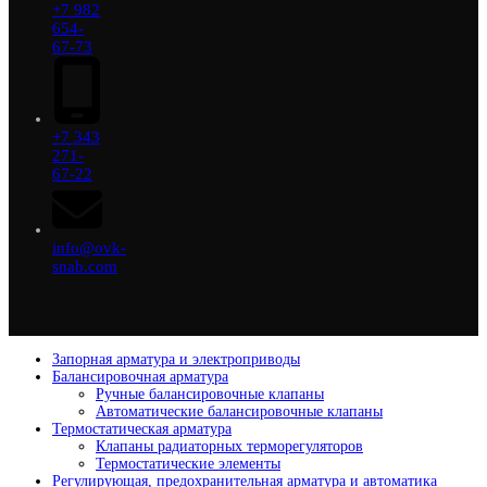
+7 982
654-
67-73
+7 343
271-
67-22
info@ovk-
snab.com
Запорная арматура и электроприводы
Балансировочная арматура
Ручные балансировочные клапаны
Автоматические балансировочные клапаны
Термостатическая арматура
Клапаны радиаторных терморегуляторов
Термостатические элементы
Регулирующая, предохранительная арматура и автоматика