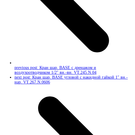
previous post:
Кран шар. BASE с дренажом и
воздухоотводчиком 1/2″ вн.-вн. VT.245.N.04
next post:
Кран шар. BASE угловой с накидной гайкой 1″ вн.-
нар. VT.267.N.0606