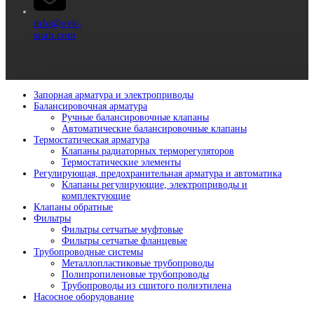
info@ovk-
snab.com
Запорная арматура и электроприводы
Балансировочная арматура
Ручные балансировочные клапаны
Автоматические балансировочные клапаны
Термостатическая арматура
Клапаны радиаторных терморегуляторов
Термостатические элементы
Регулирующая, предохранительная арматура и автоматика
Клапаны регулирующие, электроприводы и
комплектующие
Клапаны обратные
Фильтры
Фильтры сетчатые муфтовые
Фильтры сетчатые фланцевые
Трубопроводные системы
Металлопластиковые трубопроводы
Полипропиленовые трубопроводы
Трубопроводы из сшитого полиэтилена
Насосное оборудование