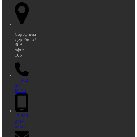
Серафимы
Дерябиной
30А
офис
103
+7 982
654-
67-73
+7 343
271-
67-22