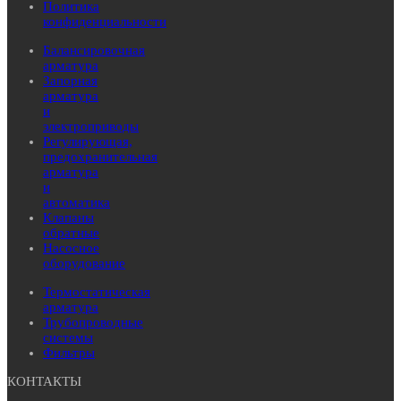
Политика
конфиденциальности
Балансировочная
арматура
Запорная
арматура
и
электроприводы
Регулирующая,
предохранительная
арматура
и
автоматика
Клапаны
обратные
Насосное
оборудование
Термостатическая
арматура
Трубопроводные
системы
Фильтры
КОНТАКТЫ