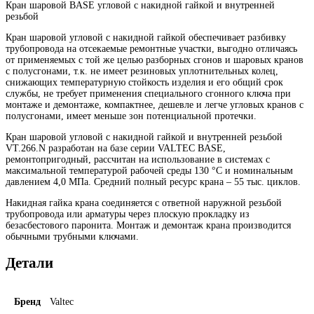
Кран шаровой BASE угловой с накидной гайкой и внутренней
резьбой
Кран шаровой угловой с накидной гайкой обеспечивает разбивку
трубопровода на отсекаемые ремонтные участки, выгодно отличаясь
от применяемых с той же целью разборных сгонов и шаровых кранов
с полусгонами, т.к. не имеет резиновых уплотнительных колец,
снижающих температурную стойкость изделия и его общий срок
службы, не требует применения специального сгонного ключа при
монтаже и демонтаже, компактнее, дешевле и легче угловых кранов с
полусгонами, имеет меньше зон потенциальной протечки.
Кран шаровой угловой с накидной гайкой и внутренней резьбой
VT.266.N разработан на базе серии VALTEC BASE,
ремонтопригодный, рассчитан на использование в системах с
максимальной температурой рабочей среды 130 °C и номинальным
давлением 4,0 МПа. Средний полный ресурс крана – 55 тыс. циклов.
Накидная гайка крана соединяется с ответной наружной резьбой
трубопровода или арматуры через плоскую прокладку из
безасбестового паронита. Монтаж и демонтаж крана производится
обычными трубными ключами.
Детали
Бренд
Valtec