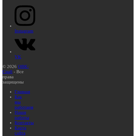
Instagram
VK
© 2026
ОВК-
Снаб
- Все
права
защищены
Главная
Как
мы
работаем
Наши
работы
Контакты
Карта
сайта