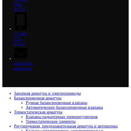
654-
67-73
+7 343
271-
67-22
info@ovk-
snab.com
Запорная арматура и электроприводы
Балансировочная арматура
Ручные балансировочные клапаны
Автоматические балансировочные клапаны
Термостатическая арматура
Клапаны радиаторных терморегуляторов
Термостатические элементы
Регулирующая, предохранительная арматура и автоматика
Клапаны регулирующие, электроприводы и