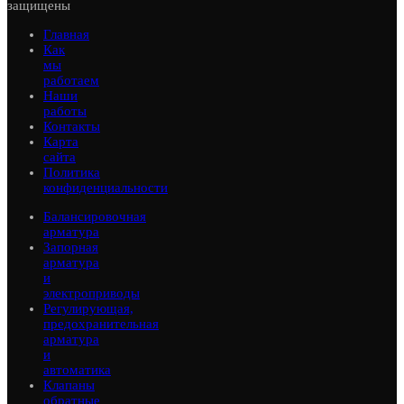
защищены
Главная
Как
мы
работаем
Наши
работы
Контакты
Карта
сайта
Политика
конфиденциальности
Балансировочная
арматура
Запорная
арматура
и
электроприводы
Регулирующая,
предохранительная
арматура
и
автоматика
Клапаны
обратные