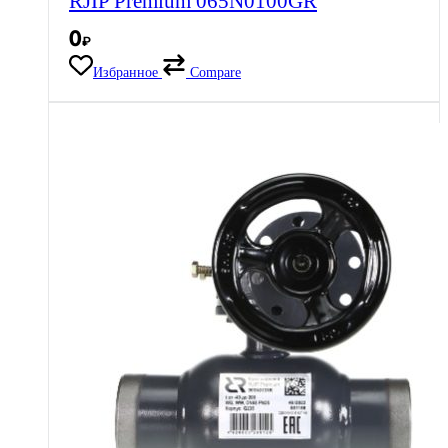
RJIP Premium 065N0100GR
0
₽
Избранное
Compare