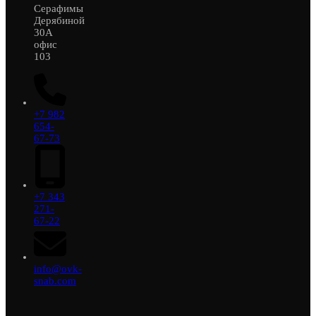
Серафимы
Дерябиной
30А
офис
103
+7 982
654-
67-73
+7 343
271-
67-22
info@ovk-
snab.com