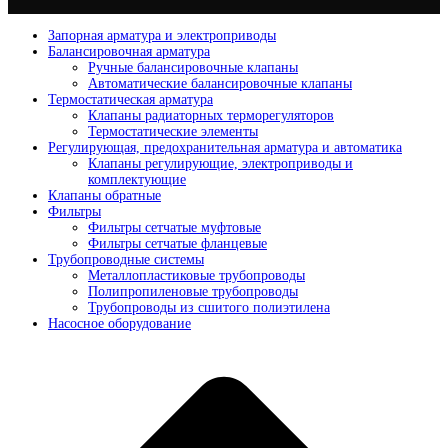
Запорная арматура и электроприводы
Балансировочная арматура
Ручные балансировочные клапаны
Автоматические балансировочные клапаны
Термостатическая арматура
Клапаны радиаторных терморегуляторов
Термостатические элементы
Регулирующая, предохранительная арматура и автоматика
Клапаны регулирующие, электроприводы и
комплектующие
Клапаны обратные
Фильтры
Фильтры сетчатые муфтовые
Фильтры сетчатые фланцевые
Трубопроводные системы
Металлопластиковые трубопроводы
Полипропиленовые трубопроводы
Трубопроводы из сшитого полиэтилена
Насосное оборудование