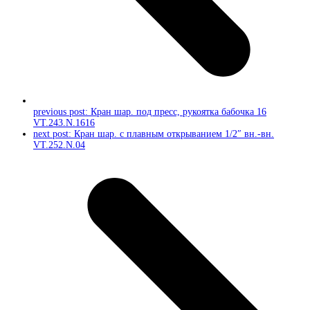
previous post:
Кран шар. под пресс, рукоятка бабочка 16
VT.243.N.1616
next post:
Кран шар. с плавным открыванием 1/2″ вн.-вн.
VT.252.N.04