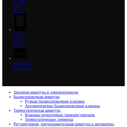
+7 982
654-
67-73
+7 343
271-
67-22
info@ovk-
snab.com
Запорная арматура и электроприводы
Балансировочная арматура
Ручные балансировочные клапаны
Автоматические балансировочные клапаны
Термостатическая арматура
Клапаны радиаторных терморегуляторов
Термостатические элементы
Регулирующая, предохранительная арматура и автоматика