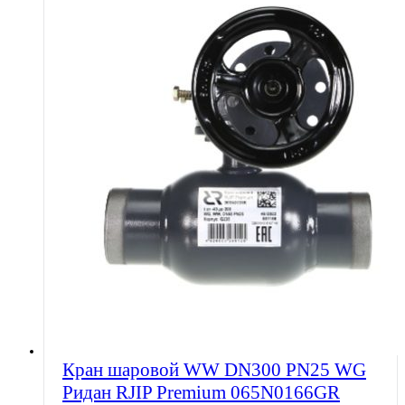
Кран шаровой WW DN300 PN25 WG
Ридан RJIP Premium 065N0166GR