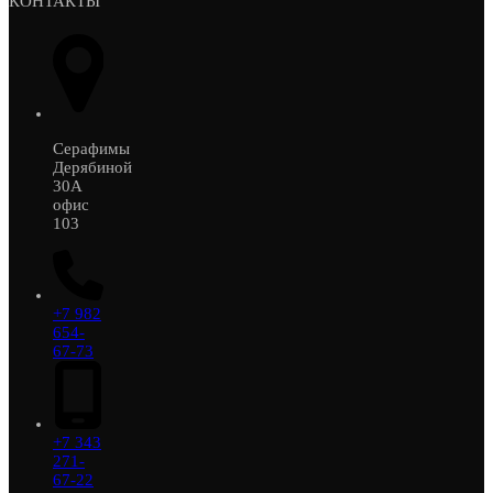
КОНТАКТЫ
Серафимы
Дерябиной
30А
офис
103
+7 982
654-
67-73
+7 343
271-
67-22