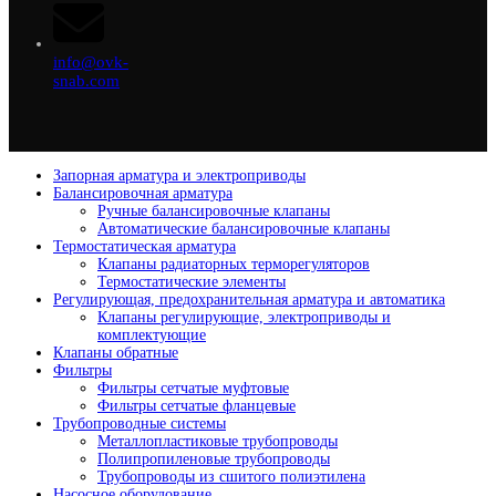
info@ovk-
snab.com
Запорная арматура и электроприводы
Балансировочная арматура
Ручные балансировочные клапаны
Автоматические балансировочные клапаны
Термостатическая арматура
Клапаны радиаторных терморегуляторов
Термостатические элементы
Регулирующая, предохранительная арматура и автоматика
Клапаны регулирующие, электроприводы и
комплектующие
Клапаны обратные
Фильтры
Фильтры сетчатые муфтовые
Фильтры сетчатые фланцевые
Трубопроводные системы
Металлопластиковые трубопроводы
Полипропиленовые трубопроводы
Трубопроводы из сшитого полиэтилена
Насосное оборудование