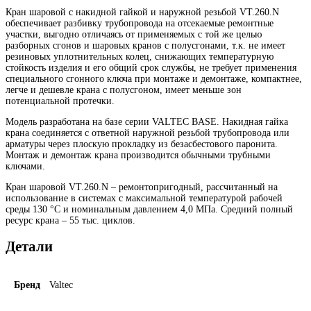
Кран шаровой с накидной гайкой и наружной резьбой VT.260.N
обеспечивает разбивку трубопровода на отсекаемые ремонтные
участки, выгодно отличаясь от применяемых с той же целью
разборных сгонов и шаровых кранов с полусгонами, т.к. не имеет
резиновых уплотнительных колец, снижающих температурную
стойкость изделия и его общий срок службы, не требует применения
специального сгонного ключа при монтаже и демонтаже, компактнее,
легче и дешевле крана с полусгоном, имеет меньше зон
потенциальной протечки.
Модель разработана на базе серии VALTEC BASE. Накидная гайка
крана соединяется с ответной наружной резьбой трубопровода или
арматуры через плоскую прокладку из безасбестового паронита.
Монтаж и демонтаж крана производится обычными трубными
ключами.
Кран шаровой VT.260.N – ремонтопригодный, рассчитанный на
использование в системах с максимальной температурой рабочей
среды 130 °C и номинальным давлением 4,0 МПа. Средний полный
ресурс крана – 55 тыс. циклов.
Детали
Бренд
Valtec