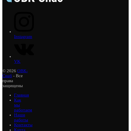
Instagram
VK
© 2026
ОВК-
Снаб
- Все
права
защищены
Главная
Как
мы
работаем
Наши
работы
Контакты
Карта