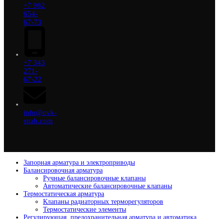
+7 982
654-
67-73
+7 343
271-
67-22
info@ovk-
snab.com
Запорная арматура и электроприводы
Балансировочная арматура
Ручные балансировочные клапаны
Автоматические балансировочные клапаны
Термостатическая арматура
Клапаны радиаторных терморегуляторов
Термостатические элементы
Регулирующая, предохранительная арматура и автоматика