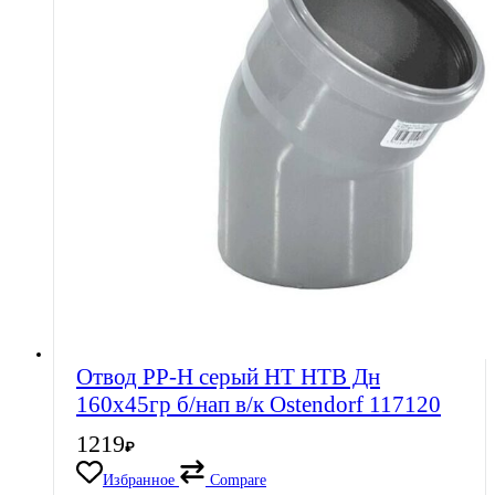
Отвод PP-H серый HT HTB Дн
160х45гр б/нап в/к Ostendorf 117120
1219
₽
Избранное
Compare