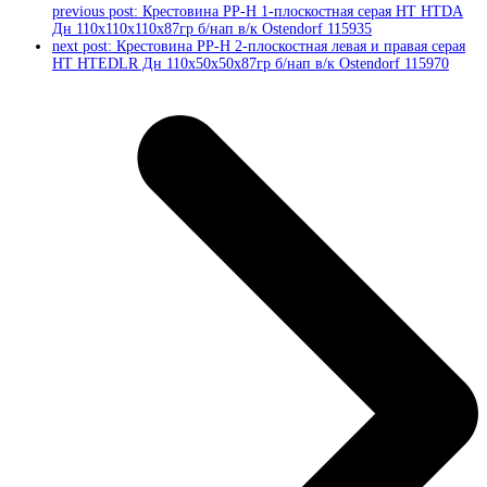
previous post:
Крестовина PP-H 1-плоскостная серая HT HTDA
Дн 110х110х110х87гр б/нап в/к Ostendorf 115935
next post:
Крестовина PP-H 2-плоскостная левая и правая серая
HT HTEDLR Дн 110х50х50х87гр б/нап в/к Ostendorf 115970