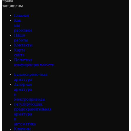
права
защищены
Главная
Как
мы
работаем
Наши
работы
Контакты
Карта
сайта
Политика
конфиденциальности
Балансировочная
арматура
Запорная
арматура
и
электроприводы
Регулирующая,
предохранительная
арматура
и
автоматика
Клапаны