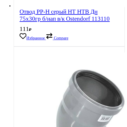
Отвод PP-H серый HT HTB Дн
75х30гр б/нап в/к Ostendorf 113110
111
₽
Избранное
Compare