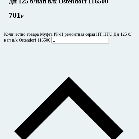
Дн 125 б/нап в/к Ostendorf 116500
701
₽
Количество товара Муфта PP-H ремонтная серая HT HTU Дн 125 б/
нап в/к Ostendorf 116500