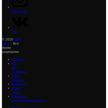
Instagram
VK
© 2026
ОВК-
Снаб
- Все
права
защищены
Главная
Как
мы
работаем
Наши
работы
Контакты
Карта
сайта
Политика
конфиденциальности
Балансировочная