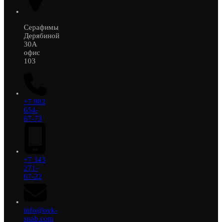
Серафимы
Дерябиной
30А
офис
103
+7 982
654-
67-73
+7 343
271-
67-22
info@ovk-
snab.com