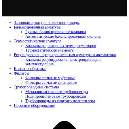
Запорная арматура и электроприводы
Балансировочная арматура
Ручные балансировочные клапаны
Автоматические балансировочные клапаны
Термостатическая арматура
Клапаны радиаторных терморегуляторов
Термостатические элементы
Регулирующая, предохранительная арматура и автоматика
Клапаны регулирующие, электроприводы и
комплектующие
Клапаны обратные
Фильтры
Фильтры сетчатые муфтовые
Фильтры сетчатые фланцевые
Трубопроводные системы
Металлопластиковые трубопроводы
Полипропиленовые трубопроводы
Трубопроводы из сшитого полиэтилена
Насосное оборудование