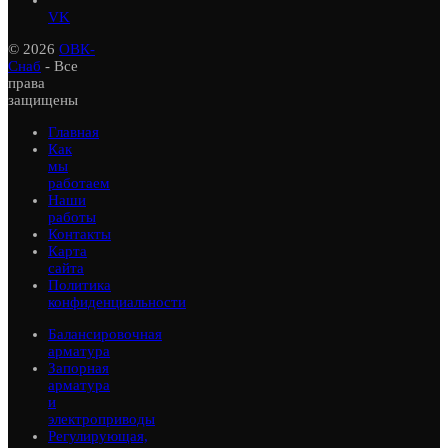
VK
© 2026
ОВК-
Снаб
- Все
права
защищены
Главная
Как
мы
работаем
Наши
работы
Контакты
Карта
сайта
Политика
конфиденциальности
Балансировочная
арматура
Запорная
арматура
и
электроприводы
Регулирующая,