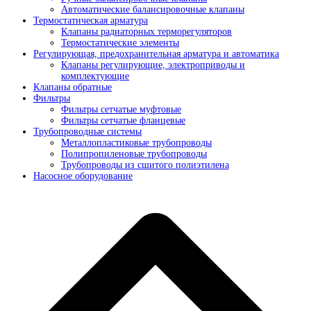
Автоматические балансировочные клапаны
Термостатическая арматура
Клапаны радиаторных терморегуляторов
Термостатические элементы
Регулирующая, предохранительная арматура и автоматика
Клапаны регулирующие, электроприводы и
комплектующие
Клапаны обратные
Фильтры
Фильтры сетчатые муфтовые
Фильтры сетчатые фланцевые
Трубопроводные системы
Металлопластиковые трубопроводы
Полипропиленовые трубопроводы
Трубопроводы из сшитого полиэтилена
Насосное оборудование