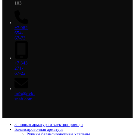
103
+7 982
654-
67-73
+7 343
271-
67-22
info@ovk-
snab.com
Запорная арматура и электроприводы
Балансировочная арматура
Ручные балансировочные клапаны