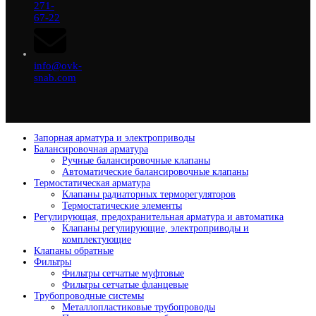
271-
67-22
info@ovk-
snab.com
Запорная арматура и электроприводы
Балансировочная арматура
Ручные балансировочные клапаны
Автоматические балансировочные клапаны
Термостатическая арматура
Клапаны радиаторных терморегуляторов
Термостатические элементы
Регулирующая, предохранительная арматура и автоматика
Клапаны регулирующие, электроприводы и
комплектующие
Клапаны обратные
Фильтры
Фильтры сетчатые муфтовые
Фильтры сетчатые фланцевые
Трубопроводные системы
Металлопластиковые трубопроводы