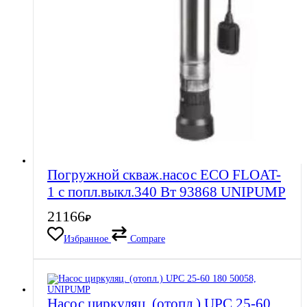
Погружной скваж.насос ECO FLOAT-
1 с попл.выкл.340 Вт 93868 UNIPUMP
21166
₽
Избранное
Compare
Насос циркуляц. (отопл.) UPС 25-60