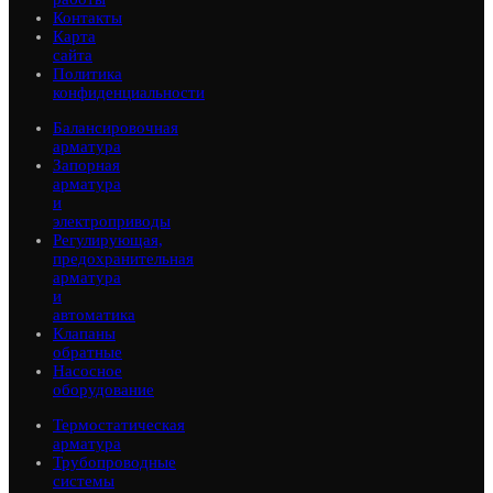
Контакты
Карта
сайта
Политика
конфиденциальности
Балансировочная
арматура
Запорная
арматура
и
электроприводы
Регулирующая,
предохранительная
арматура
и
автоматика
Клапаны
обратные
Насосное
оборудование
Термостатическая
арматура
Трубопроводные
системы