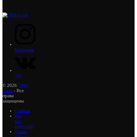
Instagram
VK
© 2026
ОВК-
Снаб
- Все
права
защищены
Главная
Как
мы
работаем
Наши
работы