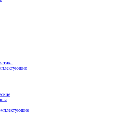
матика
комплектующие
еские
аны
комплектующие