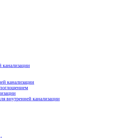
й канализации
ней канализации
опоглощением
лизации
ля внутренней канализации
ы