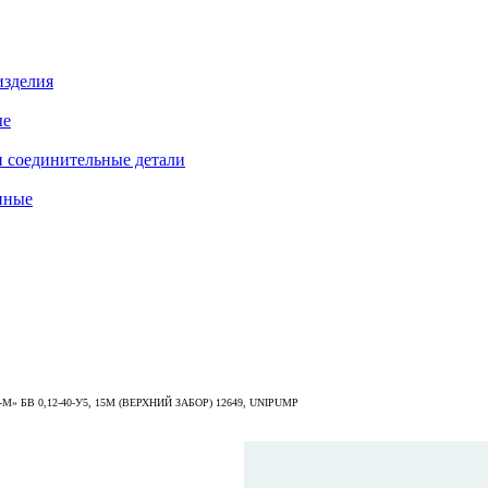
изделия
ые
 соединительные детали
нные
» БВ 0,12-40-У5, 15М (ВЕРХНИЙ ЗАБОР) 12649, UNIPUMP