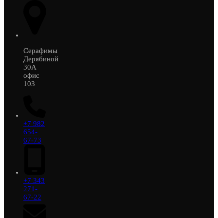
Серафимы
Дерябиной
30А
офис
103
+7 982
654-
67-73
+7 343
271-
67-22