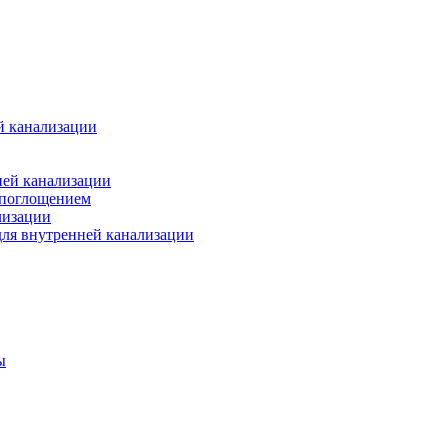
й канализации
ней канализации
опоглощением
лизации
ля внутренней канализации
ы