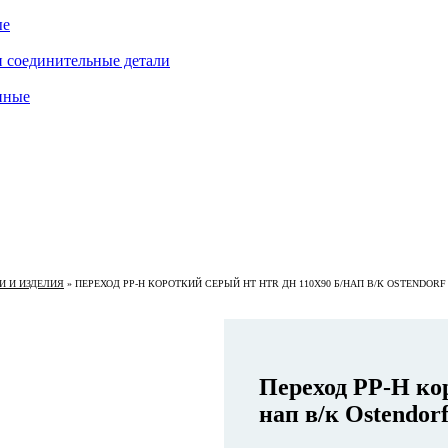
ые
 соединительные детали
нные
 И ИЗДЕЛИЯ
»
ПЕРЕХОД PP-H КОРОТКИЙ СЕРЫЙ HT HTR ДН 110Х90 Б/НАП В/К OSTENDORF 
Переход PP-H ко
нап в/к Ostendor