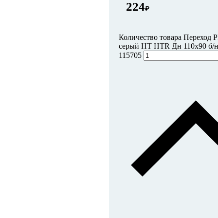
224
₽
Количество товара Переход 
серый HT HTR Дн 110х90 б/на
115705