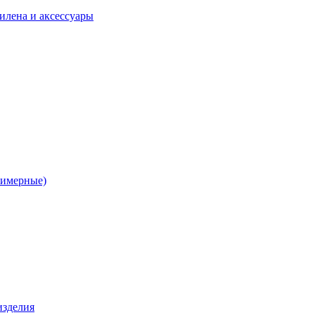
илена и аксессуары
лимерные)
изделия