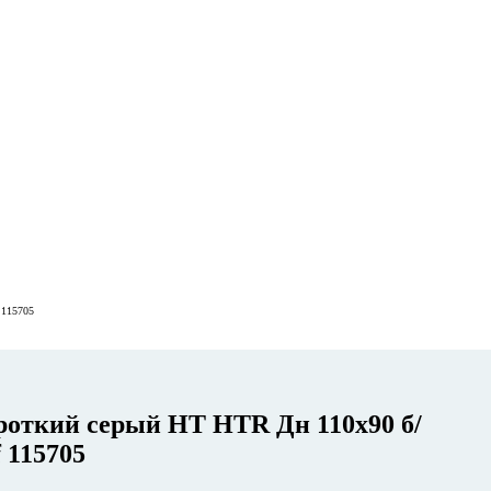
115705
роткий серый HT HTR Дн 110х90 б/
f 115705