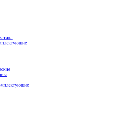
матика
комплектующие
еские
аны
комплектующие