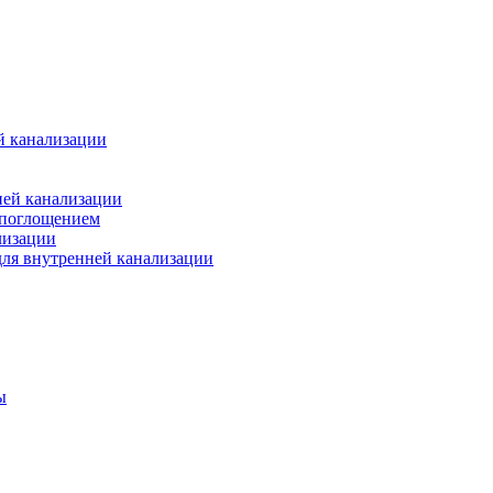
й канализации
ней канализации
опоглощением
лизации
ля внутренней канализации
ы