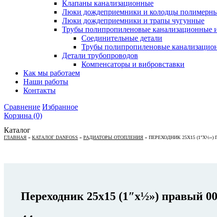
Клапаны канализационные
Люки дождеприемники и колодцы полимерн
Люки дождеприемники и трапы чугунные
Трубы полипропиленовые канализационные и
Соединительные детали
Трубы полипропиленовые канализацио
Детали трубопроводов
Компенсаторы и вибровставки
Как мы работаем
Наши работы
Контакты
Сравнение
Избранное
Корзина
(0)
Каталог
ГЛАВНАЯ
»
КАТАЛОГ DANFOSS
»
РАДИАТОРЫ ОТОПЛЕНИЯ
»
ПЕРЕХОДНИК 25Х15 (1″Х½») 
Переходник 25х15 (1″х½») правый 0