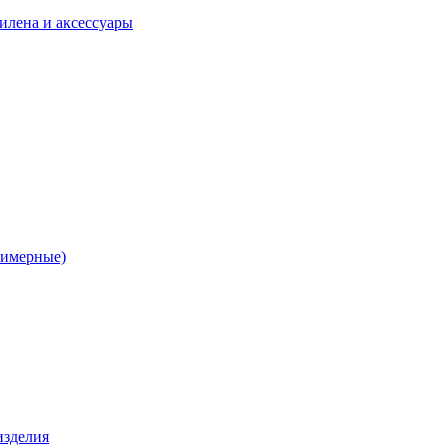
илена и аксессуары
лимерные)
изделия