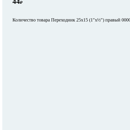
44
₽
Количество товара Переходник 25х15 (1"х½") правый 000