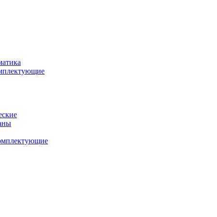
матика
комплектующие
еские
аны
комплектующие