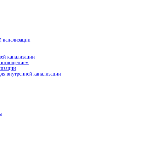
й канализации
ней канализации
опоглощением
лизации
ля внутренней канализации
ы