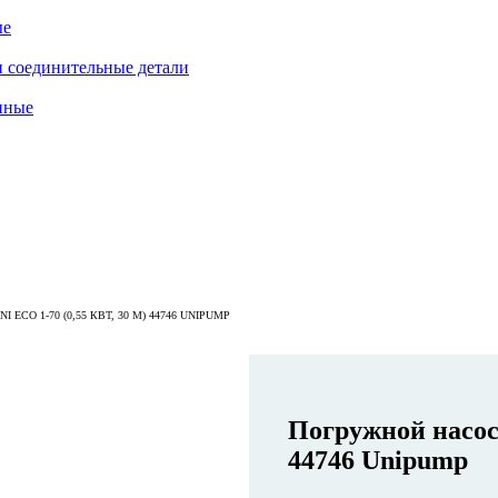
ые
 соединительные детали
нные
ECO 1-70 (0,55 КВТ, 30 М) 44746 UNIPUMP
Погружной насос 
44746 Unipump