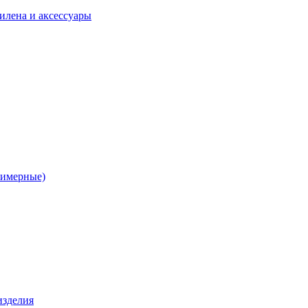
илена и аксессуары
лимерные)
изделия