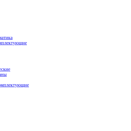
матика
комплектующие
еские
аны
комплектующие