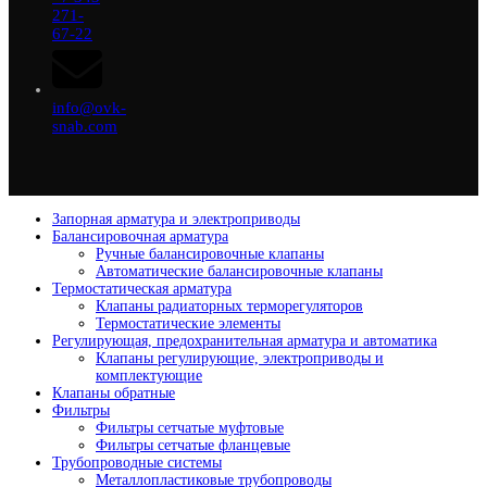
271-
67-22
info@ovk-
snab.com
Запорная арматура и электроприводы
Балансировочная арматура
Ручные балансировочные клапаны
Автоматические балансировочные клапаны
Термостатическая арматура
Клапаны радиаторных терморегуляторов
Термостатические элементы
Регулирующая, предохранительная арматура и автоматика
Клапаны регулирующие, электроприводы и
комплектующие
Клапаны обратные
Фильтры
Фильтры сетчатые муфтовые
Фильтры сетчатые фланцевые
Трубопроводные системы
Металлопластиковые трубопроводы