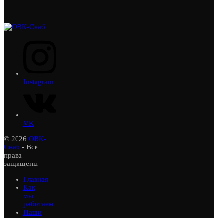
Instagram
VK
© 2026
ОВК-
Снаб
- Все
права
защищены
Главная
Как
мы
работаем
Наши