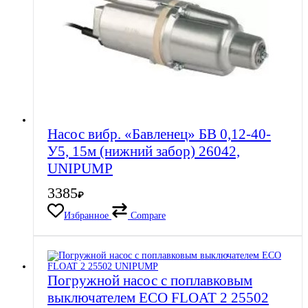
Насос вибр. «Бавленец» БВ 0,12-40-
У5, 15м (нижний забор) 26042,
UNIPUMP
3385
₽
Избранное
Compare
Погружной насос с поплавковым
выключателем ECO FLOAT 2 25502