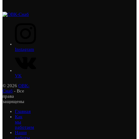
Instagram
VK
© 2026
ОВК-
Снаб
- Все
права
защищены
Главная
Как
мы
работаем
Наши
работы