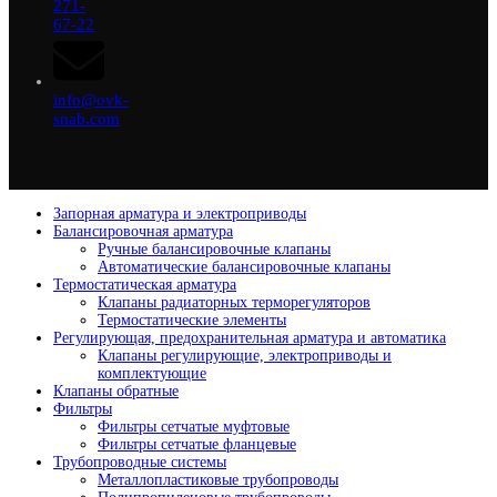
271-
67-22
info@ovk-
snab.com
Запорная арматура и электроприводы
Балансировочная арматура
Ручные балансировочные клапаны
Автоматические балансировочные клапаны
Термостатическая арматура
Клапаны радиаторных терморегуляторов
Термостатические элементы
Регулирующая, предохранительная арматура и автоматика
Клапаны регулирующие, электроприводы и
комплектующие
Клапаны обратные
Фильтры
Фильтры сетчатые муфтовые
Фильтры сетчатые фланцевые
Трубопроводные системы
Металлопластиковые трубопроводы