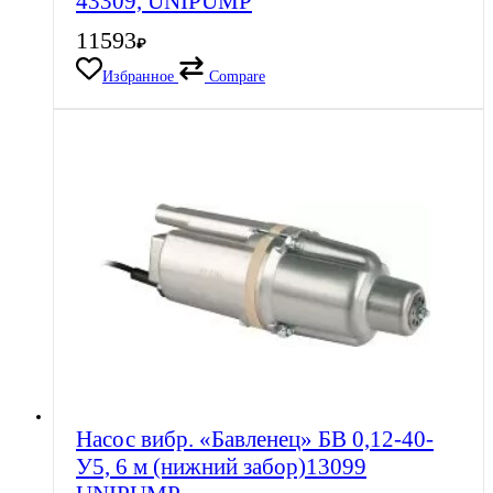
43309, UNIPUMP
11593
₽
Избранное
Compare
Насос вибр. «Бавленец» БВ 0,12-40-
У5, 6 м (нижний забор)13099