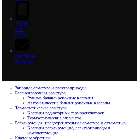
+7 343
271-
67-22
info@ovk-
snab.com
Запорная арматура и электроприводы
Балансировочная арматура
Ручные балансировочные клапаны
Автоматические балансировочные клапаны
Термостатическая арматура
Клапаны радиаторных терморегуляторов
Термостатические элементы
Регулирующая, предохранительная арматура и автоматика
Клапаны регулирующие, электроприводы и
комплектующие
Клапаны обратные