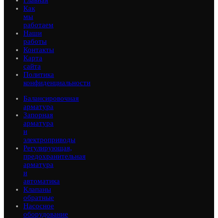
Главная
Как
мы
работаем
Наши
работы
Контакты
Карта
сайта
Политика
конфиденциальности
Балансировочная
арматура
Запорная
арматура
и
электроприводы
Регулирующая,
предохранительная
арматура
и
автоматика
Клапаны
обратные
Насосное
оборудование