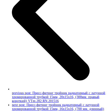
previous post:
Пресс-фитинг тройник радиаторный с латунной
хромированной трубкой 15мм, 20х15х16, (300мм. правый
короткий) VTm.282.RN.201516
next post:
Пресс-фитинг тройник радиаторный с латунной
хромированной трубкой 15мм, 16х15х16, (700 мм. длинный)