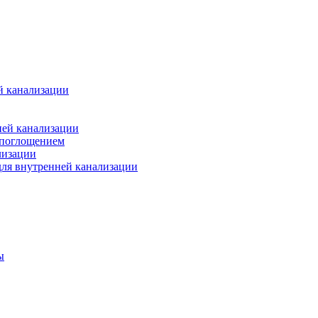
й канализации
ней канализации
опоглощением
лизации
ля внутренней канализации
ы