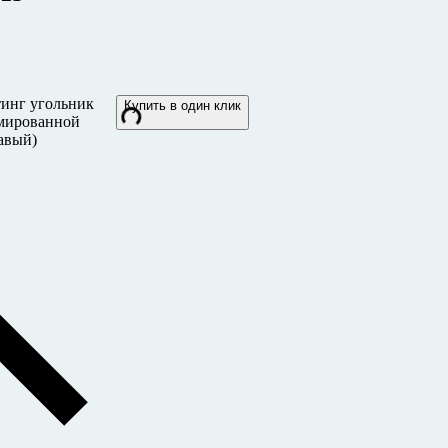
тинг угольник
Купить в один клик
омированной
авый)