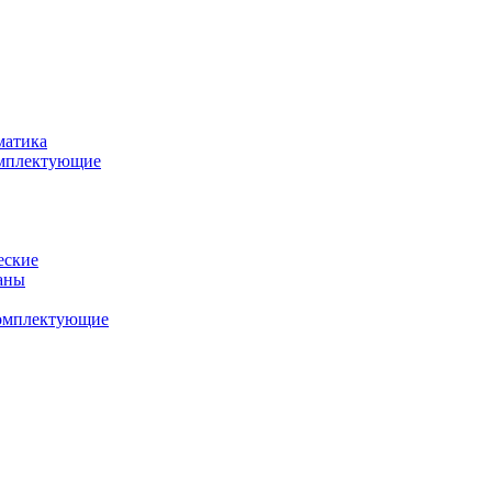
матика
комплектующие
еские
аны
комплектующие