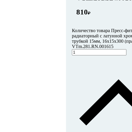
810
₽
Количество товара Пресс-фи
радиаторный с латунной хр
трубкой 15мм, 16x15x300 (пр
VTm.281.RN.001615