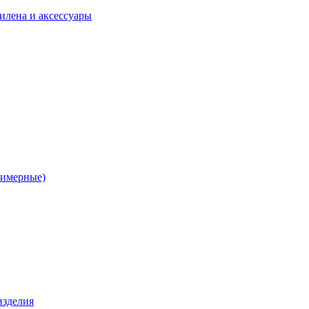
илена и аксессуары
лимерные)
изделия