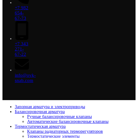
+7 982
654-
67-73
+7 343
271-
67-22
info@ovk-
snab.com
Запорная арматура и электроприводы
Балансировочная арматура
Ручные балансировочные клапаны
Автоматические балансировочные клапаны
Термостатическая арматура
Клапаны радиаторных терморегуляторов
Термостатические элементы