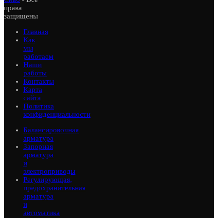
права
защищены
Главная
Как
мы
работаем
Наши
работы
Контакты
Карта
сайта
Политика
конфиденциальности
Балансировочная
арматура
Запорная
арматура
и
электроприводы
Регулирующая,
предохранительная
арматура
и
автоматика