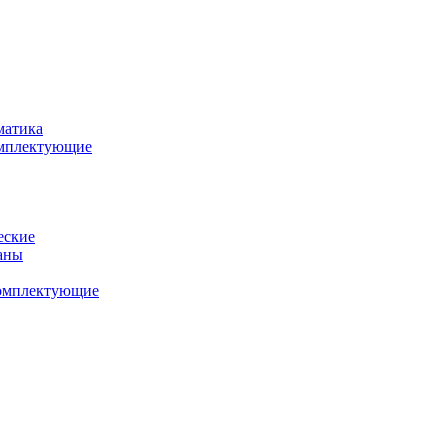
матика
комплектующие
еские
аны
комплектующие