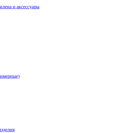
илена и аксессуары
лимерные)
изделия