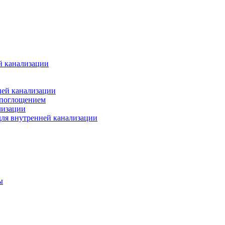
й канализации
ней канализации
опоглощением
лизации
ля внутренней канализации
ы