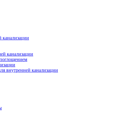
й канализации
ней канализации
опоглощением
лизации
ля внутренней канализации
ы