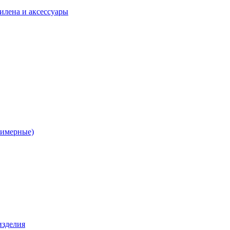
илена и аксессуары
лимерные)
изделия