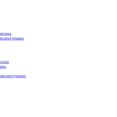
матика
комплектующие
еские
аны
комплектующие