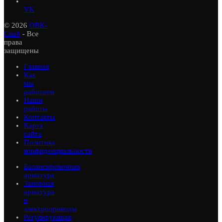
VK
© 2026
ОВК-
Снаб
- Все
права
защищены
Главная
Как
мы
работаем
Наши
работы
Контакты
Карта
сайта
Политика
конфиденциальности
Балансировочная
арматура
Запорная
арматура
и
электроприводы
Регулирующая,