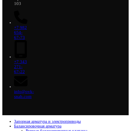
103
+7 982
654-
67-73
+7 343
271-
67-22
info@ovk-
snab.com
Запорная арматура и электроприводы
Балансировочная арматура
Ручные балансировочные клапаны