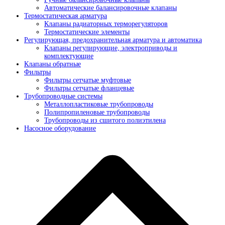
Автоматические балансировочные клапаны
Термостатическая арматура
Клапаны радиаторных терморегуляторов
Термостатические элементы
Регулирующая, предохранительная арматура и автоматика
Клапаны регулирующие, электроприводы и
комплектующие
Клапаны обратные
Фильтры
Фильтры сетчатые муфтовые
Фильтры сетчатые фланцевые
Трубопроводные системы
Металлопластиковые трубопроводы
Полипропиленовые трубопроводы
Трубопроводы из сшитого полиэтилена
Насосное оборудование