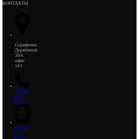
КОНТАКТЫ
Серафимы
Дерябиной
30А
офис
103
+7 982
654-
67-73
+7 343
271-
67-22