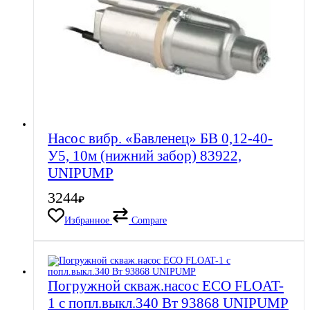
Насос вибр. «Бавленец» БВ 0,12-40-
У5, 10м (нижний забор) 83922,
UNIPUMP
3244
₽
Избранное
Compare
Погружной скваж.насос ECO FLOAT-
1 с попл.выкл.340 Вт 93868 UNIPUMP