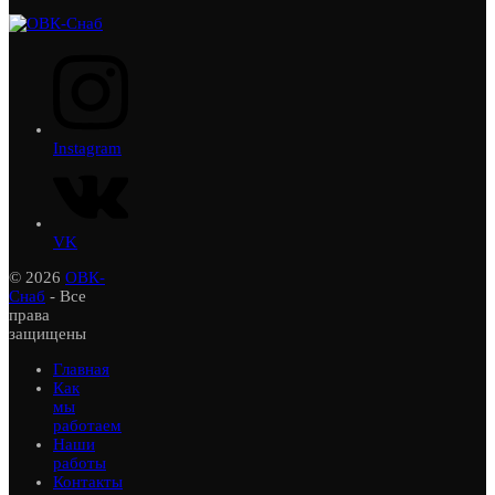
Instagram
VK
© 2026
ОВК-
Снаб
- Все
права
защищены
Главная
Как
мы
работаем
Наши
работы
Контакты