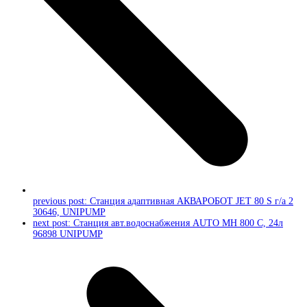
previous post:
Станция адаптивная АКВАРОБОТ JET 80 S г/а 2
30646, UNIPUMP
next post:
Станция авт.водоснабжения AUTO MH 800 C, 24л
96898 UNIPUMP