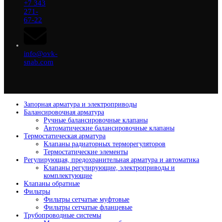
+7 343
271-
67-22
info@ovk-
snab.com
Запорная арматура и электроприводы
Балансировочная арматура
Ручные балансировочные клапаны
Автоматические балансировочные клапаны
Термостатическая арматура
Клапаны радиаторных терморегуляторов
Термостатические элементы
Регулирующая, предохранительная арматура и автоматика
Клапаны регулирующие, электроприводы и
комплектующие
Клапаны обратные
Фильтры
Фильтры сетчатые муфтовые
Фильтры сетчатые фланцевые
Трубопроводные системы