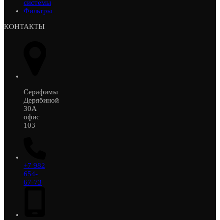
системы
Фильтры
КОНТАКТЫ
Серафимы
Дерябиной
30А
офис
103
+7 982
654-
67-73