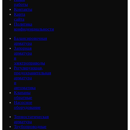
работы
Контакты
Карта
сайта
Политика
конфиденциальности
Балансировочная
арматура
Запорная
арматура
и
электроприводы
Регулирующая,
предохранительная
арматура
и
автоматика
Клапаны
обратные
Насосное
оборудование
Термостатическая
арматура
Трубопроводные