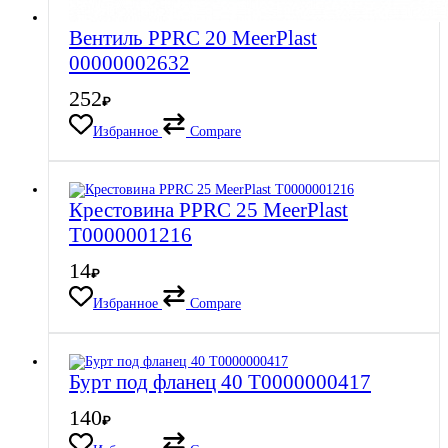
Вентиль PPRC 20 MeerPlast
00000002632
252
₽
Избранное
Compare
Крестовина PPRC 25 MeerPlast
Т0000001216
14
₽
Избранное
Compare
Бурт под фланец 40 Т0000000417
140
₽