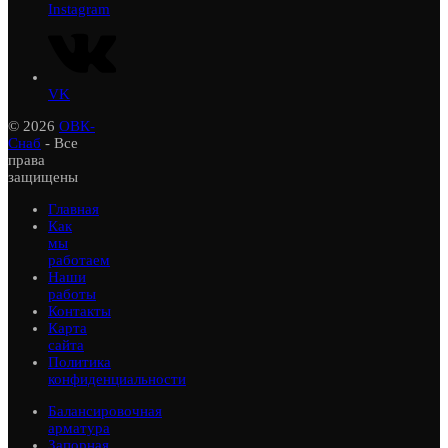
Instagram
VK
© 2026
ОВК-
Снаб
- Все
права
защищены
Главная
Как
мы
работаем
Наши
работы
Контакты
Карта
сайта
Политика
конфиденциальности
Балансировочная
арматура
Запорная