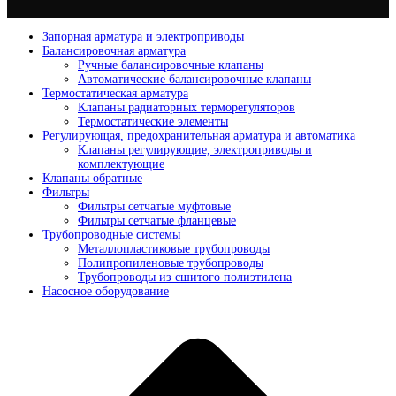
Запорная арматура и электроприводы
Балансировочная арматура
Ручные балансировочные клапаны
Автоматические балансировочные клапаны
Термостатическая арматура
Клапаны радиаторных терморегуляторов
Термостатические элементы
Регулирующая, предохранительная арматура и автоматика
Клапаны регулирующие, электроприводы и
комплектующие
Клапаны обратные
Фильтры
Фильтры сетчатые муфтовые
Фильтры сетчатые фланцевые
Трубопроводные системы
Металлопластиковые трубопроводы
Полипропиленовые трубопроводы
Трубопроводы из сшитого полиэтилена
Насосное оборудование