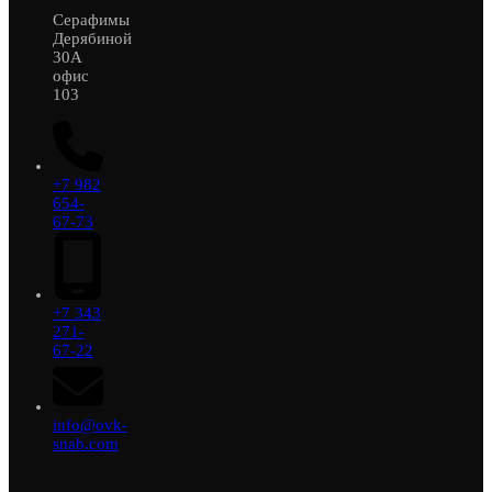
Серафимы
Дерябиной
30А
офис
103
+7 982
654-
67-73
+7 343
271-
67-22
info@ovk-
snab.com