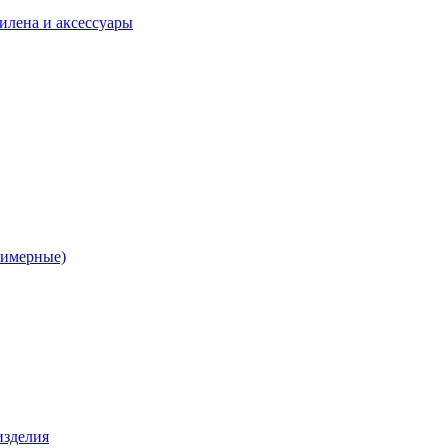
илена и аксессуары
лимерные)
изделия