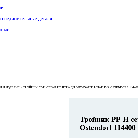
ые
 соединительные детали
нные
 И ИЗДЕЛИЯ
»
ТРОЙНИК PP-H СЕРАЯ HT HTEA ДН 90Х90Х87ГР Б/НАП В/К OSTENDORF 11440
Тройник PP-H се
Ostendorf 114400