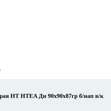
0
рая HT HTEA Дн 90х90х87гр б/нап в/к