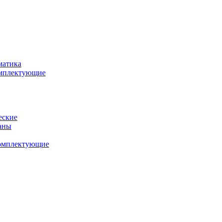
матика
комплектующие
еские
аны
комплектующие