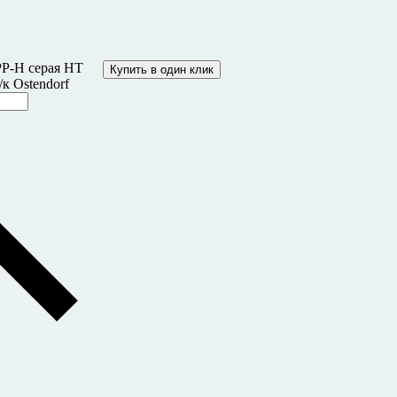
PP-H серая HT
Купить в один клик
к Ostendorf