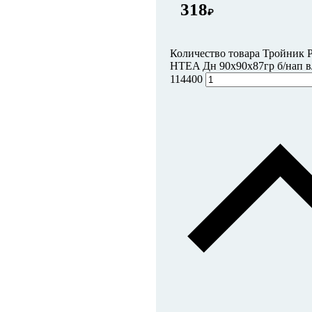
318
₽
Количество товара Тройник 
HTEA Дн 90х90х87гр б/нап в/
114400