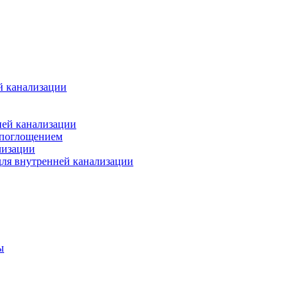
й канализации
ней канализации
опоглощением
лизации
ля внутренней канализации
ы