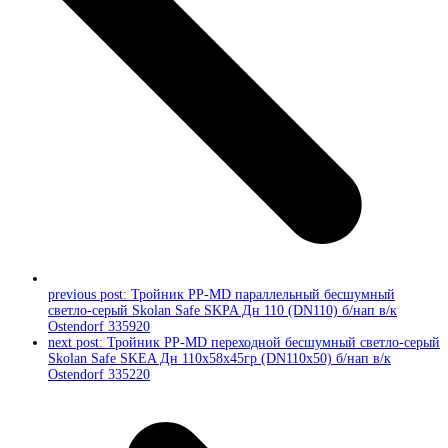
previous post:
Тройник PP-MD параллельный бесшумный
светло-серый Skolan Safe SKPA Дн 110 (DN110) б/нап в/к
Ostendorf 335920
next post:
Тройник PP-MD переходной бесшумный светло-серый
Skolan Safe SKEA Дн 110х58х45гр (DN110х50) б/нап в/к
Ostendorf 335220