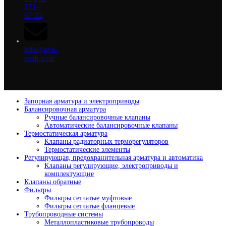
271-
67-22
info@ovk-
snab.com
Запорная арматура и электроприводы
Балансировочная арматура
Ручные балансировочные клапаны
Автоматические балансировочные клапаны
Термостатическая арматура
Клапаны радиаторных терморегуляторов
Термостатические элементы
Регулирующая, предохранительная арматура и автоматика
Клапаны регулирующие, электроприводы и
комплектующие
Клапаны обратные
Фильтры
Фильтры сетчатые муфтовые
Фильтры сетчатые фланцевые
Трубопроводные системы
Металлопластиковые трубопроводы