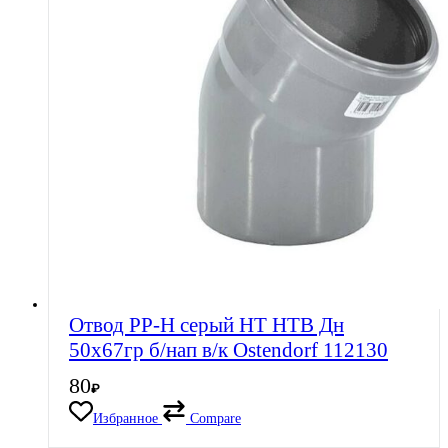
Отвод PP-H серый HT HTB Дн
50х67гр б/нап в/к Ostendorf 112130
80
₽
Избранное
Compare