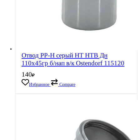
Отвод PP-H серый HT HTB Дн
110х45гр б/нап в/к Ostendorf 115120
140
₽
Избранное
Compare