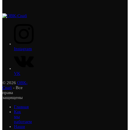
Instagram
VK
© 2026
ОВК-
Снаб
- Все
права
защищены
Главная
Как
мы
работаем
Наши