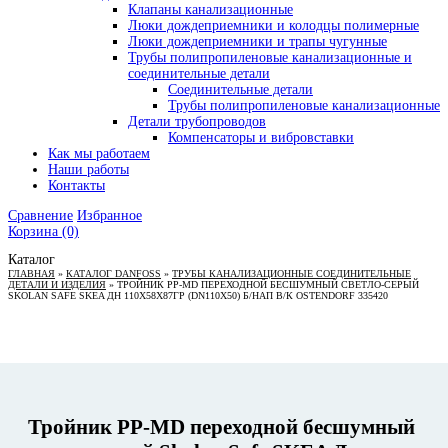
Клапаны канализационные
Люки дождеприемники и колодцы полимерные
Люки дождеприемники и трапы чугунные
Трубы полипропиленовые канализационные и
соединительные детали
Соединительные детали
Трубы полипропиленовые канализационные
Детали трубопроводов
Компенсаторы и вибровставки
Как мы работаем
Наши работы
Контакты
Сравнение
Избранное
Корзина
(0)
Каталог
ГЛАВНАЯ
»
КАТАЛОГ DANFOSS
»
ТРУБЫ КАНАЛИЗАЦИОННЫЕ СОЕДИНИТЕЛЬНЫЕ
ДЕТАЛИ И ИЗДЕЛИЯ
»
ТРОЙНИК PP-MD ПЕРЕХОДНОЙ БЕСШУМНЫЙ СВЕТЛО-СЕРЫЙ
SKOLAN SAFE SKEA ДН 110Х58Х87ГР (DN110Х50) Б/НАП В/К OSTENDORF 335420
Тройник PP-MD переходной бесшумный