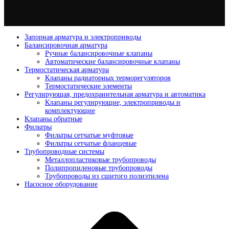
Запорная арматура и электроприводы
Балансировочная арматура
Ручные балансировочные клапаны
Автоматические балансировочные клапаны
Термостатическая арматура
Клапаны радиаторных терморегуляторов
Термостатические элементы
Регулирующая, предохранительная арматура и автоматика
Клапаны регулирующие, электроприводы и
комплектующие
Клапаны обратные
Фильтры
Фильтры сетчатые муфтовые
Фильтры сетчатые фланцевые
Трубопроводные системы
Металлопластиковые трубопроводы
Полипропиленовые трубопроводы
Трубопроводы из сшитого полиэтилена
Насосное оборудование