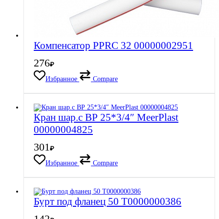
Компенсатор PPRC 32 00000002951
276
₽
Избранное
Compare
Кран шар.с ВР 25*3/4″ MeerPlast
00000004825
301
₽
Избранное
Compare
Бурт под фланец 50 Т0000000386
142