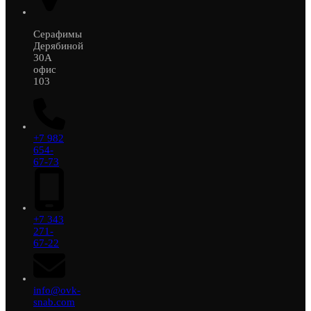
Серафимы
Дерябиной
30А
офис
103
+7 982
654-
67-73
+7 343
271-
67-22
info@ovk-
snab.com