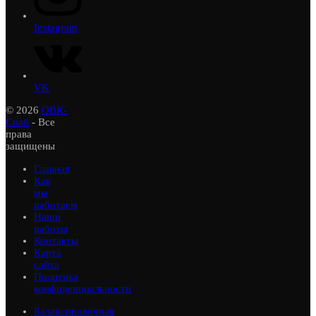
Instagram
VK
© 2026
ОВК-
Снаб
- Все
права
защищены
Главная
Как
мы
работаем
Наши
работы
Контакты
Карта
сайта
Политика
конфиденциальности
Балансировочная