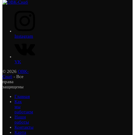
Instagram
VK
© 2026
ОВК-
Снаб
- Все
права
защищены
Главная
Как
мы
работаем
Наши
работы
Контакты
Карта