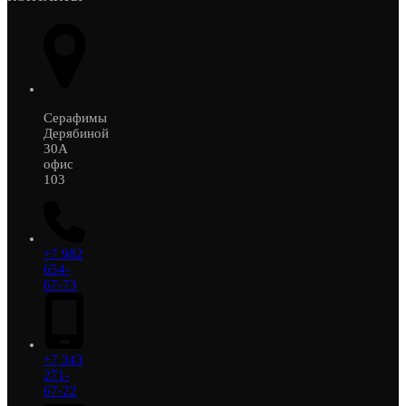
Серафимы
Дерябиной
30А
офис
103
+7 982
654-
67-73
+7 343
271-
67-22