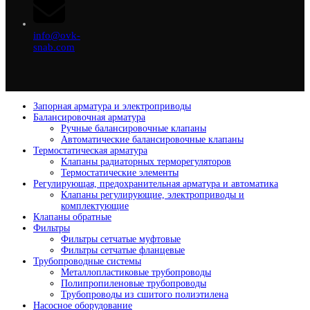
info@ovk-
snab.com
Запорная арматура и электроприводы
Балансировочная арматура
Ручные балансировочные клапаны
Автоматические балансировочные клапаны
Термостатическая арматура
Клапаны радиаторных терморегуляторов
Термостатические элементы
Регулирующая, предохранительная арматура и автоматика
Клапаны регулирующие, электроприводы и
комплектующие
Клапаны обратные
Фильтры
Фильтры сетчатые муфтовые
Фильтры сетчатые фланцевые
Трубопроводные системы
Металлопластиковые трубопроводы
Полипропиленовые трубопроводы
Трубопроводы из сшитого полиэтилена
Насосное оборудование